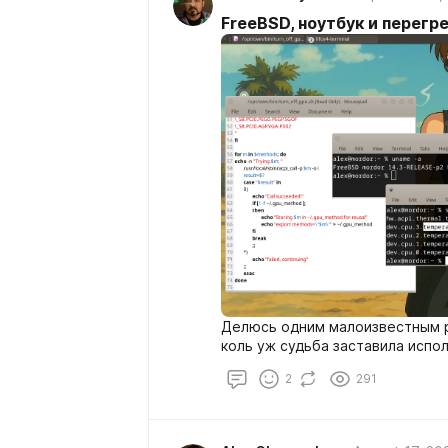
FreeBSD, ноутбук и перегр
Делюсь одним малоизвестным 
коль уж судьба заставила испо
2
291