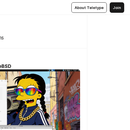
About Teletype
Join
ms
eeBSD