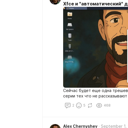
Xfce и "автоматический" 
Сейчас будет еще одна трешева
серии тех что не рассказывают
2
5
468
Alex Chernyshev
September 1,