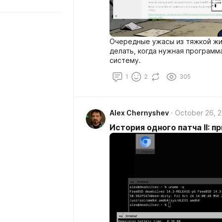
Очередные ужасы из тяжкой жи
делать, когда нужная програм
систему.
1
2
305
Alex Chernyshev
October 26, 
История одного патча II: 