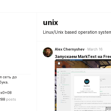
unix
Linux/Unix based operation syste
Alex Chernyshev
March 16
Запускаем MarkText на Fr
л сеть до
бука.
lex0x08
288
posts