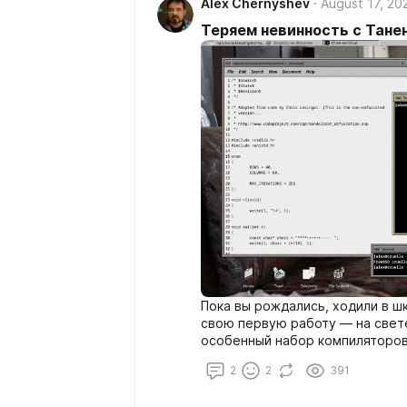
Alex Chernyshev
August 17, 20
Теряем невинность с Танен
Пока вы рождались, ходили в шк
свою первую работу — на све
особенный набор компиляторов,
просторах РФ.
2
2
391