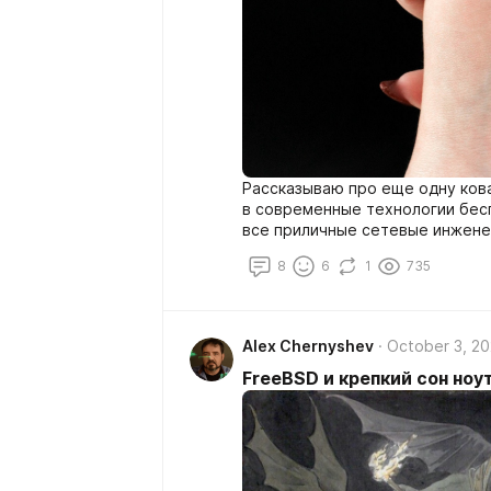
Рассказываю про еще одну ков
в современные технологии бесп
все приличные сетевые инжене
простым пользователям.
8
6
1
735
Alex Chernyshev
October 3, 2
FreeBSD и крепкий сон ноу