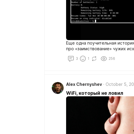
Еще одна поучительная история 
про «заимствование» чужих ис
3
1
256
Alex Chernyshev
October 5, 2
WiFi, который не ловил