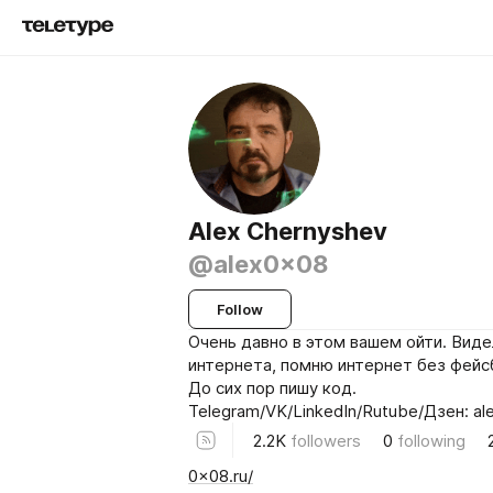
Alex Chernyshev
@alex0x08
Follow
Очень давно в этом вашем ойти. Виде
интернета, помню интернет без фейс
До сих пор пишу код.
Telegram/VK/LinkedIn/Rutube/Дзен: a
2.2K
followers
0
following
0x08.ru/