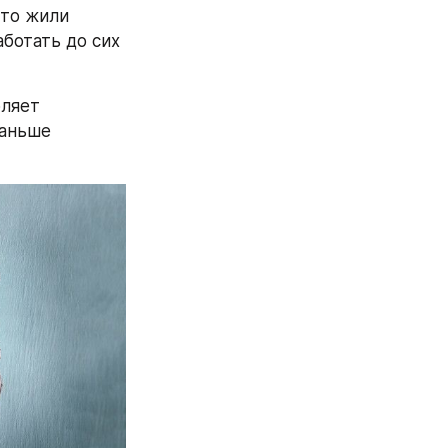
то жили 
ботать до сих 
ляет 
аньше 