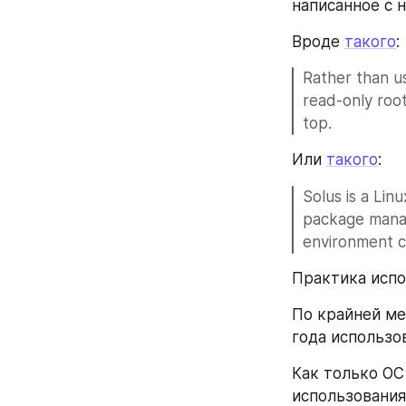
написанное с н
Вроде 
такого
:
Rather than u
read-only root
top.
Или 
такого
:
Solus is a Linu
package manag
environment c
Практика испо
По крайней ме
года использо
Как только ОС
использования