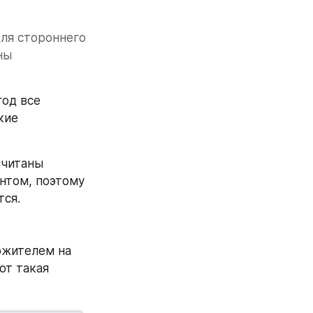
ля стороннего 
ы 
од все 
ие 
считаны 
нтом, поэтому 
тся.
ожителем на 
т такая 