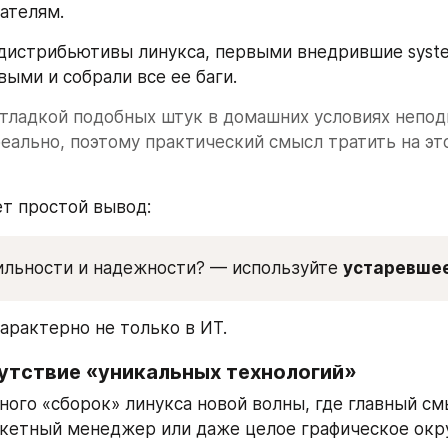
ателям.
дистрибьютивы линукса, первыми внедрившие system
выми и собрали все ее баги.
тладкой подобных штук в домашних условиях непод
еально, поэтому практический смысл тратить на это
т простой вывод:
ильности и надежности? — используйте 
устаревше
характерно не только в ИТ.
сутствие «уникальных технологий»
ого «сборок» линукса новой волны, где главный смы
кетный менеджер или даже целое графическое окру