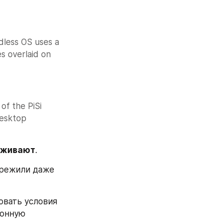
less OS uses a 
 overlaid on 
of the PiSi 
esktop 
ыживают
. 
режили даже 
вать условия 
онную 