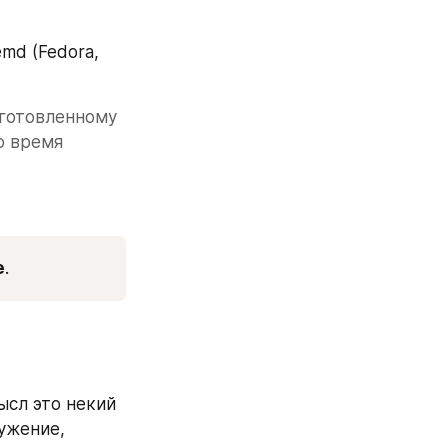
d (Fedora, 
готовленному 
 время 
е
.
сл это некий 
жение, 