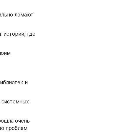
ильно ломают 
 истории, где 
оим 
иблиотек и 
 
к системных 
рошла очень 
во проблем 