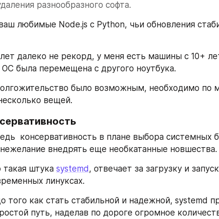
удаления разнообразного софта. 
 ваш любимые Node.js с Python, чьи обновления стаб
лет далеко не рекорд, у меня есть машины с 10+ лет
 ОС была перемещена с другого ноутбука.  
олгожительство было возможным, необходимо по м
несколько вещей.
нсервативность
едь  консервативность в плане выбора системных б
нежелание внедрять еще необкатанные новшества.
 такая штука 
systemd
, отвечает за загрузку и запус
временных линуксах.
о того как стать стабильной и надежной, systemd п
ростой путь, наделав по дороге огромное количест