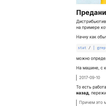
Предани
Дистрибьютив 
на примере ко
Начну как обы
stat
 / 
|
grep
можно определ
На машине, с 
2017-09-10
То есть работ
назад
, пережи
Причем это м