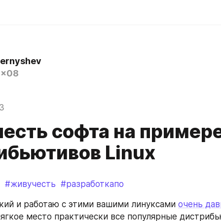
hernyshev
0x08
3
есть софта на пример
ибьютивов Linux
#живучесть
#разработкапо
кий и работаю с этими вашими линуксами 
очень дав
мягкое место практически все популярные дистрибь