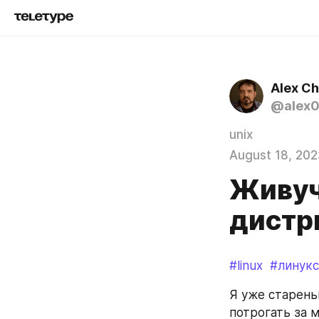
Alex C
@alex
unix
August 18, 202
Живуч
дистр
#linux
#линукс
Я уже старень
потрогать за 