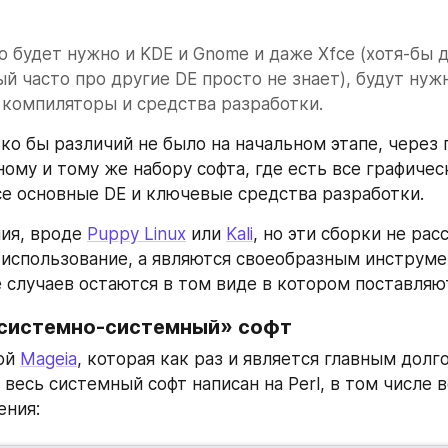
о будет нужно и KDE и Gnome и даже Xfce (хотя-бы д
ый часто про другие DE просто не знает), будут нужн
компиляторы и средства разработки.
ко бы различий не было на начальном этапе, через г
ому и тому же набору софта, где есть все графическ
се основные DE и ключевые средства разработки.
ия, вроде 
Puppy Linux
 или 
Kali
, но эти сборки не рас
 использование, а являются своеобразным инструме
 случаев остаются в том виде в котором поставляю
есистемно-системный» софт
ой 
Mageia
, которая как раз и является главным долг
весь системный софт написан на Perl, в том числе во
ения: