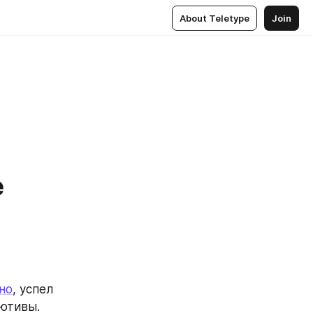
About Teletype
Join
е
но
, успел 
ютивы. 