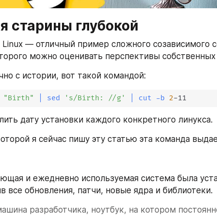
я старины глубокой
Linux — отличный пример сложного созависимого со
торого можно оценивать перспективы собственных 
чно с истории, вот такой командой:
"Birth"
|
sed
's/Birth: //g'
|
cut
-b
2
-11
ить дату установки каждого конкретного линукса.
которой я сейчас пишу эту статью эта команда выдае
ающая и ежедневно используемая система была уст
в все обновления, патчи, новые ядра и библиотеки.
ашина разработчика, ноутбук, на котором постоянн