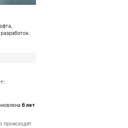
фта, 
разработок.
т:
ановлена 
6 лет 
о происходят 