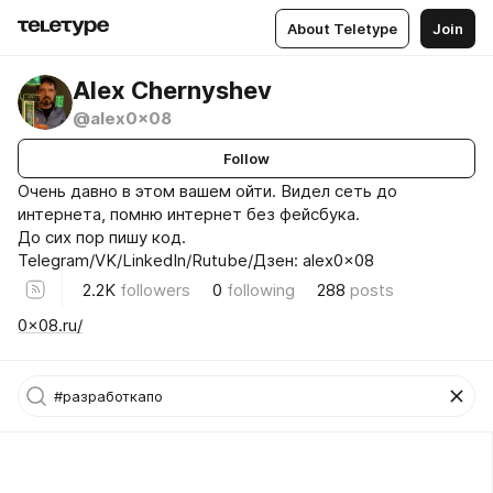
About Teletype
Join
Alex Chernyshev
@alex0x08
Follow
Очень давно в этом вашем ойти. Видел сеть до
интернета, помню интернет без фейсбука.
До сих пор пишу код.
Telegram/VK/LinkedIn/Rutube/Дзен: alex0x08
2.2K
followers
0
following
288
posts
0x08.ru/