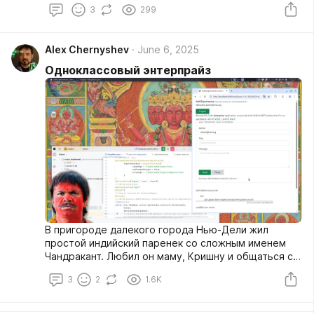
3
299
Alex Chernyshev
June 6, 2025
Одноклассовый энтерпрайз
В пригороде далекого города Нью-Дели жил
простой индийский паренек со сложным именем
Чандракант. Любил он маму, Кришну и общаться с
волшебными говорящими грибами.
3
2
1.6K