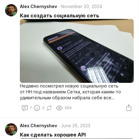
Alex Chernyshev
November 20, 2024
Как создать социальную сеть
Недавно посмотрел новую социальную сеть
от HH под названием Сетка, которая каким-то
удивительным образом набрала себе все
проблемы подобных проектов десяти-
7
3
369
пятнадцатилетней давности. Если вы тоже
собираетесь создавать социальную сеть —
читайте внимательно, чтобы не повторять такие
Alex Chernyshev
June 26, 2023
ошибки.
Как сделать хорошее API