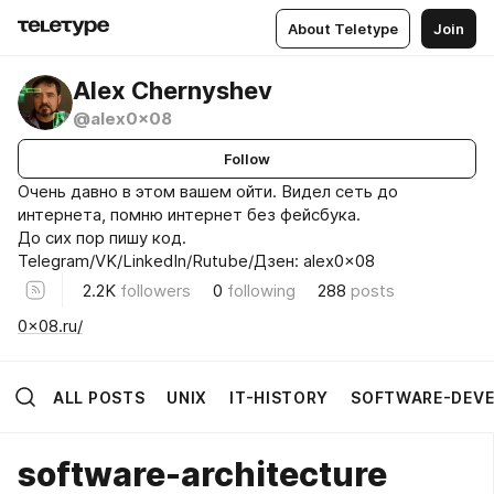
About Teletype
Join
Alex Chernyshev
@alex0x08
Follow
Очень давно в этом вашем ойти. Видел сеть до
интернета, помню интернет без фейсбука.
До сих пор пишу код.
Telegram/VK/LinkedIn/Rutube/Дзен: alex0x08
2.2K
followers
0
following
288
posts
0x08.ru/
ALL POSTS
UNIX
IT-HISTORY
SOFTWARE-DEV
software-architecture