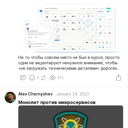
Не то чтобы совсем никто не был в курсе, просто
одни не акцентируют ненужное внимание, чтобы
«не загружать техническими деталями» дорогих
клиентов, другие верят на слово и про эти детали
4
372
слушать не хотят. Ну, а я снова пишу статью
по мотивам многократных попыток объяснить —
что не все так просто и любви за 50 баксов
Alex Chernyshev
January 24, 2023
не бывает.
Монолит против микросервисов