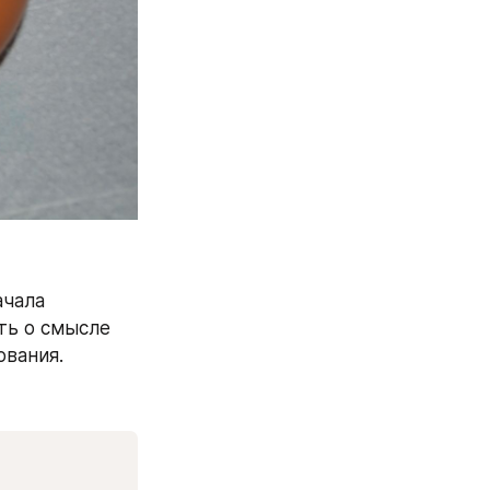
чала 
ь о смысле 
ования.