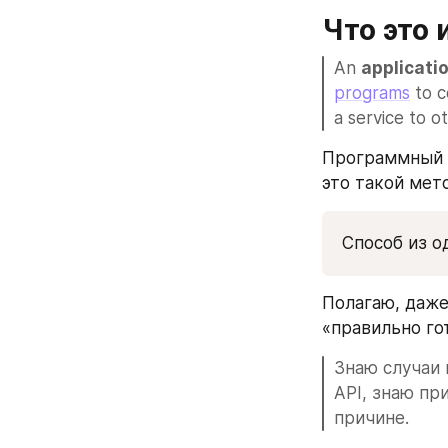
Что это 
An 
applicati
programs
 to 
a service to o
Программный и
это такой мет
Способ из о
Полагаю, даже
«правильно гот
Знаю случаи 
API, знаю пр
причине. 