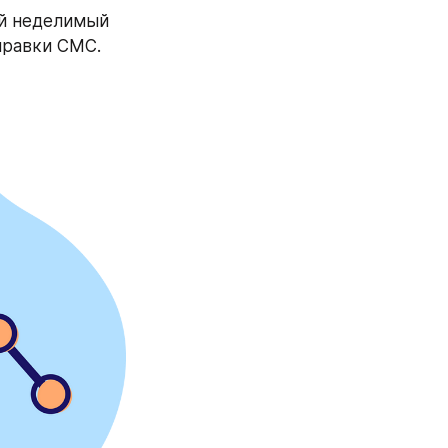
й неделимый 
правки СМС.