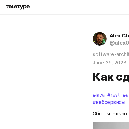
Alex C
@alex
software-archi
June 26, 2023
Как с
#java
#rest
#a
#вебсервисы
Обстоятельно 