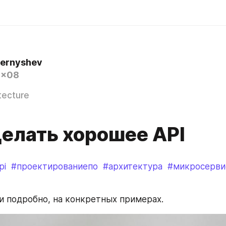
hernyshev
0x08
tecture
делать хорошее API
pi
#проектированиепо
#архитектура
#микросерви
и подробно, на конкретных примерах.