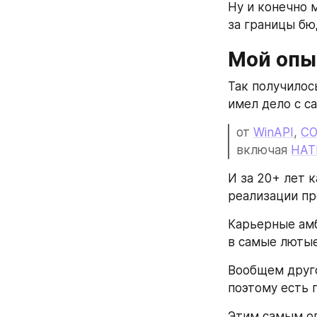
Ну и конечно 
за границы бю
Мой опы
Так получилось
имел дело с с
от 
WinAPI
, 
C
включая 
HAT
И за 20+ лет 
реализации пр
Карьерные амб
в самые люты
Вообщем друго
поэтому есть 
Этим самым оп