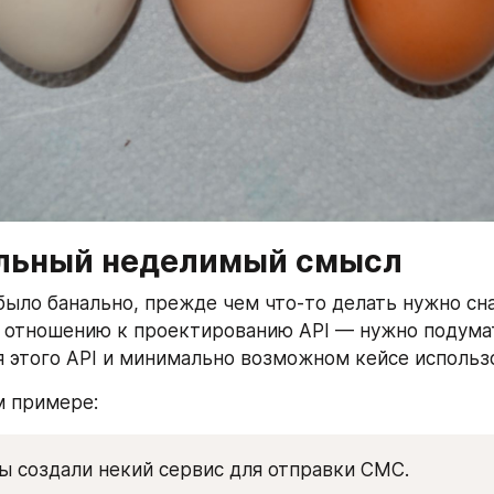
льный неделимый смысл
 было банально, прежде чем что-то делать нужно сна
о отношению к проектированию API — нужно подумат
 этого API и минимально возможном кейсе использ
м примере:
ы создали некий сервис для отправки СМС. 