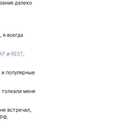
ания далеко 
 я всегда 
AP
 и 
REST
, 
 и популярные 
толкали меня 
е встречал, 
 РФ.
.