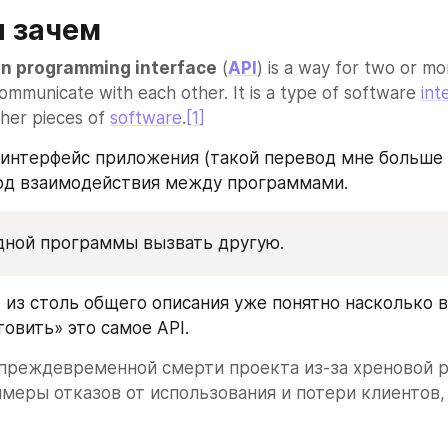
и зачем
on programming interface
 (
API
) is a way for two or mo
communicate with each other. It is a type of software 
int
ther pieces of 
software
.
[1]
нтерфейс приложения (такой перевод мне больше н
од взаимодействия между программами.
дной программы вызвать другую.
 из столь общего описания уже понятно насколько в
овить» это самое API. 
преждевременной смерти проекта из-за хреновой р
имеры отказов от использования и потери клиентов, 