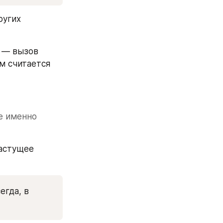
угих 
 — вызов 
 считается 
е именно 
астущее 
гда, в 