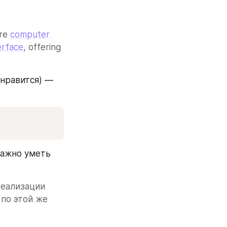
re 
computer 
erface
, offering 
равится) — 
ажно уметь 
еализации 
по этой же 