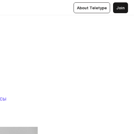
About Teletype
Join
сы