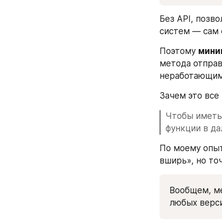
Без API, позв
систем — сам 
Поэтому 
мини
метода отправ
неработающим
Зачем это все
Чтобы иметь 
функции в да
По моему опыт
вширь», но то
Вообщем, ме
любых верси