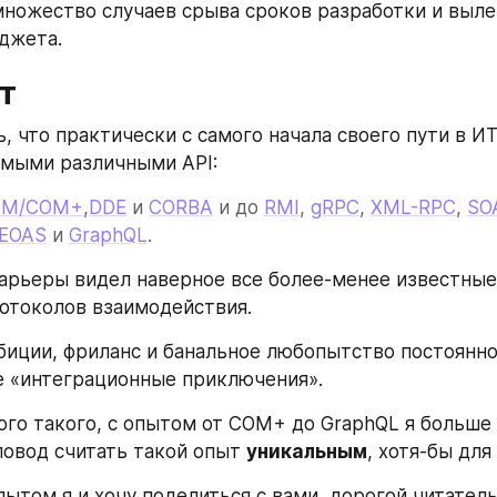
множество случаев срыва сроков разработки и вылез
джета.
т
, что практически с самого начала своего пути в ИТ,
амыми различными API: 
OM/COM+
,
DDE
 и 
CORBA
 и до 
RMI
, 
gRPC
, 
XML-RPC
, 
SO
EOAS
 и 
GraphQL
.
карьеры видел наверное все более-менее известные
отоколов взаимодействия.
иции, фриланс и банальное любопытство постоянно 
е «интеграционные приключения».
го такого, с опытом от COM+ до GraphQL я больше н
повод считать такой опыт 
уникальным
, хотя-бы для
ытом я и хочу поделиться с вами, дорогой читатель