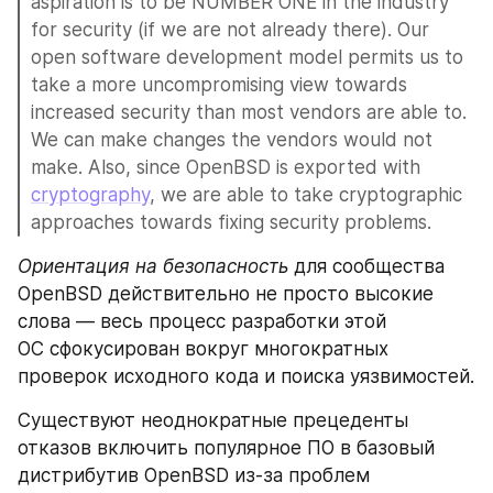
aspiration is to be NUMBER ONE in the industry 
for security (if we are not already there). Our 
open software development model permits us to 
take a more uncompromising view towards 
increased security than most vendors are able to. 
We can make changes the vendors would not 
make. Also, since OpenBSD is exported with 
cryptography
, we are able to take cryptographic 
approaches towards fixing security problems.
Ориентация на безопасность
 для сообщества 
OpenBSD действительно не просто высокие 
слова — весь процесс разработки этой 
ОС сфокусирован вокруг многократных 
проверок исходного кода и поиска уязвимостей. 
Существуют неоднократные прецеденты 
отказов включить популярное ПО в базовый 
дистрибутив OpenBSD из-за проблем 