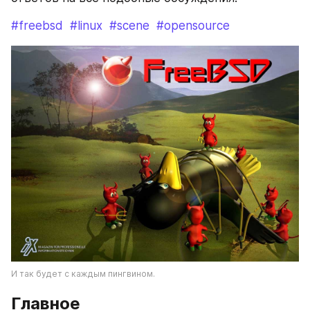
#freebsd
#linux
#scene
#opensource
И так будет с каждым пингвином.
Главное