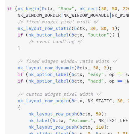
if
(
nk_begin
(
&
ctx
,
"Show"
,
nk_rect
(
50
,
50
,
220
,
    NK_WINDOW_BORDER
|
NK_WINDOW_MOVABLE
|
NK_WINDO
/* fixed widget pixel width */
nk_layout_row_static
(
&
ctx
,
30
,
80
,
1
)
;
if
(
nk_button_label
(
&
ctx
,
"button"
)
)
{
/* event handling */
}
/* fixed widget window ratio width */
nk_layout_row_dynamic
(
&
ctx
,
30
,
2
)
;
if
(
nk_option_label
(
&
ctx
,
"easy"
,
 op 
==
 EAS
if
(
nk_option_label
(
&
ctx
,
"hard"
,
 op 
==
 HAR
/* custom widget pixel width */
nk_layout_row_begin
(
&
ctx
,
 NK_STATIC
,
30
,
2
)
{
nk_layout_row_push
(
&
ctx
,
50
)
;
nk_label
(
&
ctx
,
"Volume:"
,
 NK_TEXT_LEFT
)
nk_layout_row_push
(
&
ctx
,
110
)
;
nk_slider_float
(
&
ctx
,
0
,
&
value
,
1.0f
,