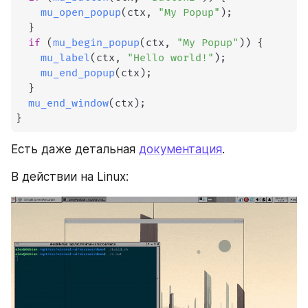
mu_open_popup
(
ctx
,
"My Popup"
)
;
}
if
(
mu_begin_popup
(
ctx
,
"My Popup"
)
)
{
mu_label
(
ctx
,
"Hello world!"
)
;
mu_end_popup
(
ctx
)
;
}
mu_end_window
(
ctx
)
;
}
Есть даже детальная 
документация
. 
В действии на Linux: