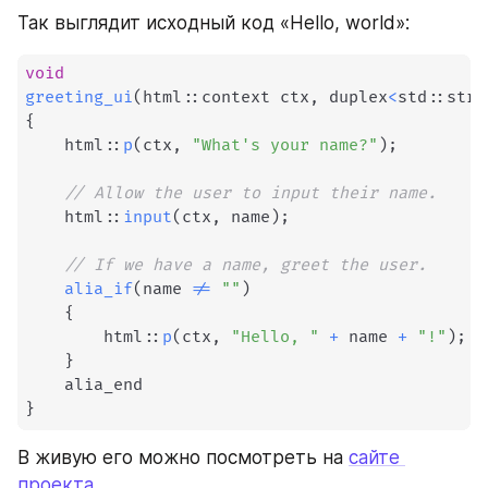
Так выглядит исходный код «Hello, world»:
void
greeting_ui
(
html
::
context ctx
,
 duplex
<
std
::
stri
{
    html
::
p
(
ctx
,
"What's your name?"
)
;
// Allow the user to input their name.
    html
::
input
(
ctx
,
 name
)
;
// If we have a name, greet the user.
alia_if
(
name 
!=
""
)
{
        html
::
p
(
ctx
,
"Hello, "
+
 name 
+
"!"
)
;
}
}
В живую его можно посмотреть на 
сайте 
проекта
.