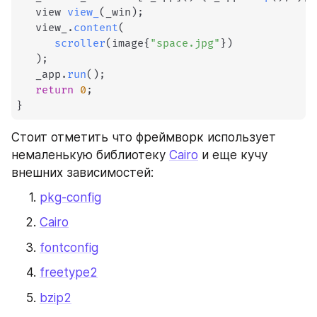
   view 
view_
(
_win
)
;
   view_
.
content
(
scroller
(
image
{
"space.jpg"
}
)
)
;
   _app
.
run
(
)
;
return
0
;
}
Стоит отметить что фреймворк использует 
немаленькую библиотеку 
Cairo
 и еще кучу 
внешних зависимостей:
pkg-config
Cairo
fontconfig
freetype2
bzip2