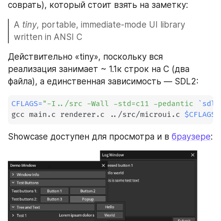
соврать), который стоит взять на заметку:
A 
tiny
, portable, immediate-mode UI library 
written in ANSI C
Действительно «tiny», поскольку вся 
реализация занимает ~ 1.1к строк на С (два 
файла), а единственная зависимость — SDL2:
CFLAGS
=
"-I../src -Wall -std=c11 -pedantic 
`
sdl2
gcc main.c renderer.c 
..
/src/microui.c 
$CFLAGS
Showcase доступен для просмотра и в 
браузере
: