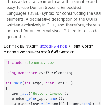
It has a declarative interface with a sensible and 
easy-to-use Domain Specific Embedded 
Languages (DSEL) syntax for constructing the GUI 
elements. A declarative description of the GUI is 
written exclusively in C++, and therefore, there is 
no need for an external visual GUI editor or code 
generator.
Вот так выглядит
 исходный код
 «Hello word» 
с использованием этой библиотеки:
#
include
<elements.hpp>
using
namespace
 cycfi
::
elements
;
int
main
(
int
 argc
,
char
*
 argv
[
]
)
{
   app 
_app
(
"Hello Universe"
)
;
   window 
_win
(
_app
.
name
(
)
)
;
   _win
.
on_close 
=
[
&
_app
]
(
)
{
 _app
.
stop
(
)
;
}
;