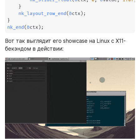
}
nk_layout_row_end
(
&
ctx
)
;
}
nk_end
(
&
ctx
)
;
Вот так выглядит его showcase на Linux с X11-
бекэндом в действии: