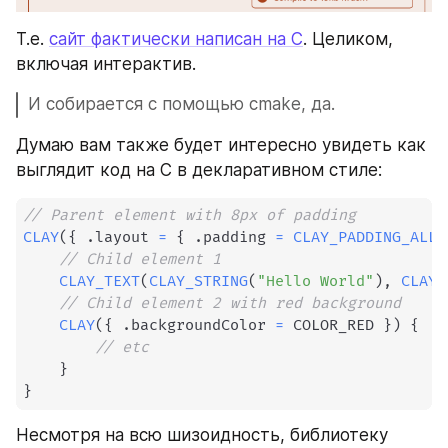
Т.е. 
сайт фактически написан на С
. Целиком, 
включая интерактив. 
И собирается с помощью cmake, да.
Думаю вам также будет интересно увидеть как 
выглядит код на С в декларативном стиле:
// Parent element with 8px of padding
CLAY
(
{
.
layout 
=
{
.
padding 
=
CLAY_PADDING_ALL
(
// Child element 1
CLAY_TEXT
(
CLAY_STRING
(
"Hello World"
)
,
CLAY_
// Child element 2 with red background
CLAY
(
{
.
backgroundColor 
=
 COLOR_RED 
}
)
{
// etc
}
}
Несмотря на всю шизоидность, библиотеку 