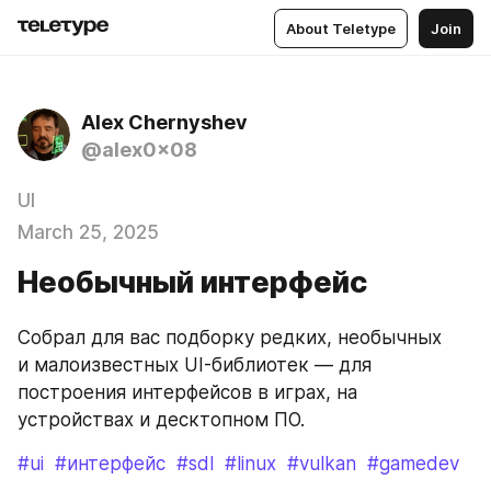
About Teletype
Join
Alex Chernyshev
@alex0x08
UI
March 25, 2025
Необычный интерфейс
Собрал для вас подборку редких, необычных 
и малоизвестных UI-библиотек — для 
построения интерфейсов в играх, на 
устройствах и десктопном ПО.
#ui
#интерфейс
#sdl
#linux
#vulkan
#gamedev