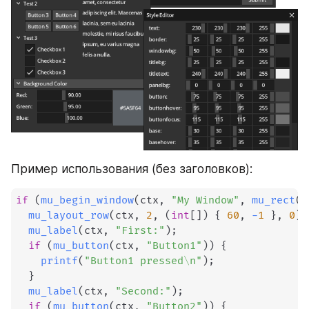
Пример использования (без заголовков):
if
(
mu_begin_window
(
ctx
,
"My Window"
,
mu_rect
(
1
mu_layout_row
(
ctx
,
2
,
(
int
[
]
)
{
60
,
-
1
}
,
0
)
;
mu_label
(
ctx
,
"First:"
)
;
if
(
mu_button
(
ctx
,
"Button1"
)
)
{
printf
(
"Button1 pressed\n"
)
;
}
mu_label
(
ctx
,
"Second:"
)
;
if
(
mu_button
(
ctx
,
"Button2"
)
)
{