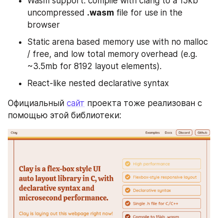
Wasm support: compile with clang to a 15kb 
uncompressed 
.wasm
 file for use in the 
browser
Static arena based memory use with no malloc 
/ free, and low total memory overhead (e.g. 
~3.5mb for 8192 layout elements).
React-like nested declarative syntax
Официальный 
сайт
 проекта тоже реализован с 
помощью этой библиотеки: