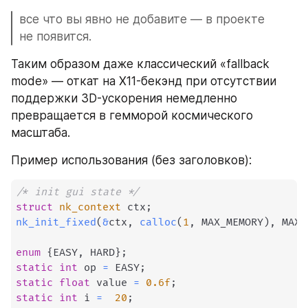
все что вы явно не добавите — в проекте 
не появится.
Таким образом даже классический «fallback 
mode» — откат на X11-бекэнд при отсутствии 
поддержки 3D-ускорения немедленно 
превращается в гемморой космического 
масштаба.
Пример использования (без заголовков):
/* init gui state */
struct
nk_context
 ctx
;
nk_init_fixed
(
&
ctx
,
calloc
(
1
,
 MAX_MEMORY
)
,
 MAX_
enum
{
EASY
,
 HARD
}
;
static
int
 op 
=
 EASY
;
static
float
 value 
=
0.6f
;
static
int
 i 
=
20
;