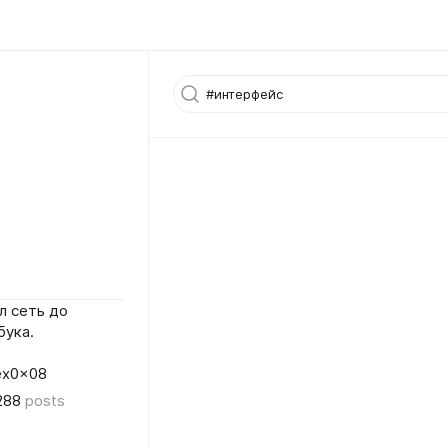
л сеть до
бука.
lex0x08
288
posts