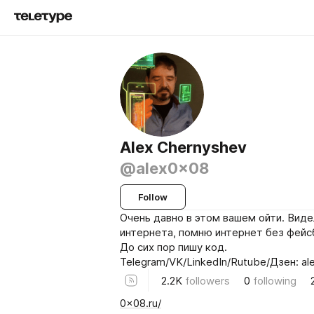
Alex Chernyshev
@alex0x08
Follow
Очень давно в этом вашем ойти. Виде
интернета, помню интернет без фейс
До сих пор пишу код.
Telegram/VK/LinkedIn/Rutube/Дзен: a
2.2K
followers
0
following
0x08.ru/