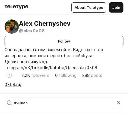
About Teletype
Join
Alex Chernyshev
@alex0x08
Follow
Очень давно в этом вашем ойти. Видел сеть до
интернета, помню интернет без фейсбука.
До сих пор пишу код.
Telegram/VK/LinkedIn/Rutube/Дзен: alex0x08
2.2K
followers
0
following
288
posts
0x08.ru/