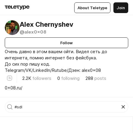
About Teletype
Join
Alex Chernyshev
@alex0x08
Follow
Очень давно в этом вашем ойти. Видел сеть до
интернета, помню интернет без фейсбука.
До сих пор пишу код.
Telegram/VK/LinkedIn/Rutube/Дзен: alex0x08
2.2K
followers
0
following
288
posts
0x08.ru/