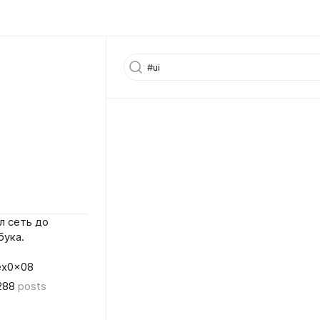
л сеть до
бука.
lex0x08
288
posts