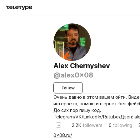
Alex Chernyshev
@alex0x08
Follow
Очень давно в этом вашем ойти. Виде
интернета, помню интернет без фейс
До сих пор пишу код.
Telegram/VK/LinkedIn/Rutube/Дзен: a
2.2K
followers
0
following
0x08.ru/