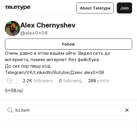
About Teletype
Join
Alex Chernyshev
@alex0x08
Follow
Очень давно в этом вашем ойти. Видел сеть до
интернета, помню интернет без фейсбука.
До сих пор пишу код.
Telegram/VK/LinkedIn/Rutube/Дзен: alex0x08
2.2K
followers
0
following
288
posts
0x08.ru/