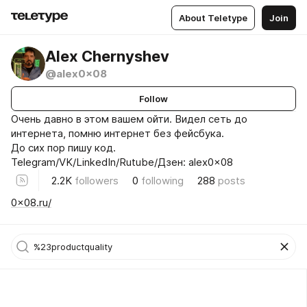
About Teletype
Join
Alex Chernyshev
@alex0x08
Follow
Очень давно в этом вашем ойти. Видел сеть до
интернета, помню интернет без фейсбука.
До сих пор пишу код.
Telegram/VK/LinkedIn/Rutube/Дзен: alex0x08
2.2K
followers
0
following
288
posts
0x08.ru/