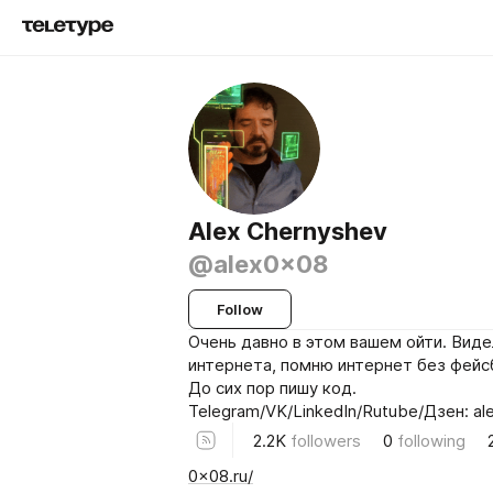
Alex Chernyshev
@alex0x08
Follow
Очень давно в этом вашем ойти. Виде
интернета, помню интернет без фейс
До сих пор пишу код.
Telegram/VK/LinkedIn/Rutube/Дзен: a
2.2K
followers
0
following
0x08.ru/