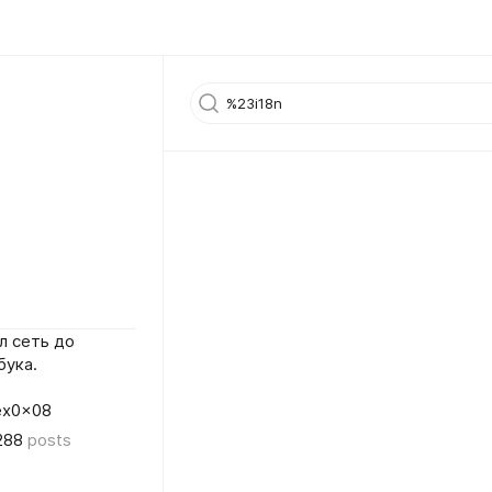
л сеть до
бука.
lex0x08
288
posts