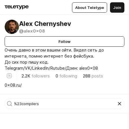
About Teletype
Join
Alex Chernyshev
@alex0x08
Follow
Очень давно в этом вашем ойти. Видел сеть до
интернета, помню интернет без фейсбука.
До сих пор пишу код.
Telegram/VK/LinkedIn/Rutube/Дзен: alex0x08
2.2K
followers
0
following
288
posts
0x08.ru/