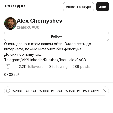
About Teletype
Join
Alex Chernyshev
@alex0x08
Follow
Очень давно в этом вашем ойти. Видел сеть до
интернета, помню интернет без фейсбука.
До сих пор пишу код.
Telegram/VK/LinkedIn/Rutube/Дзен: alex0x08
2.2K
followers
0
following
288
posts
0x08.ru/