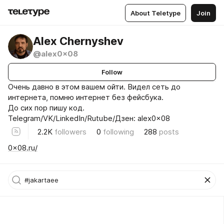
About Teletype
Join
Alex Chernyshev
@alex0x08
Follow
Очень давно в этом вашем ойти. Видел сеть до
интернета, помню интернет без фейсбука.
До сих пор пишу код.
Telegram/VK/LinkedIn/Rutube/Дзен: alex0x08
2.2K
followers
0
following
288
posts
0x08.ru/