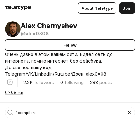
About Teletype
Join
Alex Chernyshev
@alex0x08
Follow
Очень давно в этом вашем ойти. Видел сеть до
интернета, помню интернет без фейсбука.
До сих пор пишу код.
Telegram/VK/LinkedIn/Rutube/Дзен: alex0x08
2.2K
followers
0
following
288
posts
0x08.ru/