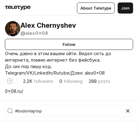
About Teletype
Join
Alex Chernyshev
@alex0x08
Follow
Очень давно в этом вашем ойти. Видел сеть до
интернета, помню интернет без фейсбука.
До сих пор пишу код.
Telegram/VK/LinkedIn/Rutube/Дзен: alex0x08
2.2K
followers
0
following
288
posts
0x08.ru/