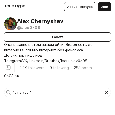
About Teletype
Join
Alex Chernyshev
@alex0x08
Follow
Очень давно в этом вашем ойти. Видел сеть до
интернета, помню интернет без фейсбука.
До сих пор пишу код.
Telegram/VK/LinkedIn/Rutube/Дзен: alex0x08
2.2K
followers
0
following
288
posts
0x08.ru/