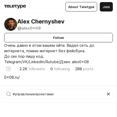
About Teletype
Join
Alex Chernyshev
@alex0x08
Follow
Очень давно в этом вашем ойти. Видел сеть до
интернета, помню интернет без фейсбука.
До сих пор пишу код.
Telegram/VK/LinkedIn/Rutube/Дзен: alex0x08
2.2K
followers
0
following
288
posts
0x08.ru/