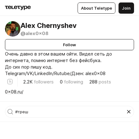
About Teletype
Join
Alex Chernyshev
@alex0x08
Follow
Очень давно в этом вашем ойти. Видел сеть до
интернета, помню интернет без фейсбука.
До сих пор пишу код.
Telegram/VK/LinkedIn/Rutube/Дзен: alex0x08
2.2K
followers
0
following
288
posts
0x08.ru/