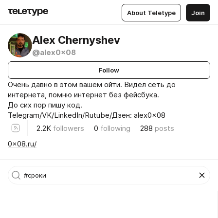
About Teletype
Join
Alex Chernyshev
@alex0x08
Follow
Очень давно в этом вашем ойти. Видел сеть до
интернета, помню интернет без фейсбука.
До сих пор пишу код.
Telegram/VK/LinkedIn/Rutube/Дзен: alex0x08
2.2K
followers
0
following
288
posts
0x08.ru/