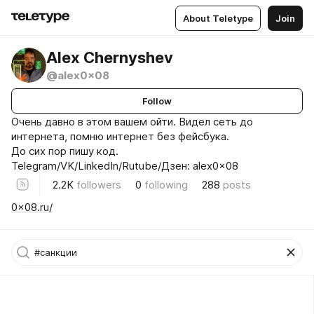
About Teletype
Join
Alex Chernyshev
@alex0x08
Follow
Очень давно в этом вашем ойти. Видел сеть до
интернета, помню интернет без фейсбука.
До сих пор пишу код.
Telegram/VK/LinkedIn/Rutube/Дзен: alex0x08
2.2K
followers
0
following
288
posts
0x08.ru/