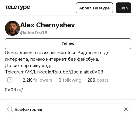
About Teletype
Join
Alex Chernyshev
@alex0x08
Follow
Очень давно в этом вашем ойти. Видел сеть до
интернета, помню интернет без фейсбука.
До сих пор пишу код.
Telegram/VK/LinkedIn/Rutube/Дзен: alex0x08
2.2K
followers
0
following
288
posts
0x08.ru/