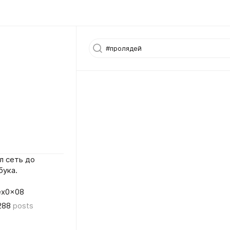
л сеть до
бука.
lex0x08
288
posts