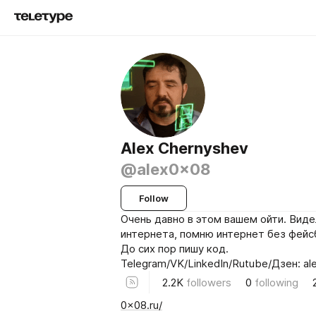
Alex Chernyshev
@alex0x08
Follow
Очень давно в этом вашем ойти. Виде
интернета, помню интернет без фейс
До сих пор пишу код.
Telegram/VK/LinkedIn/Rutube/Дзен: a
2.2K
followers
0
following
0x08.ru/