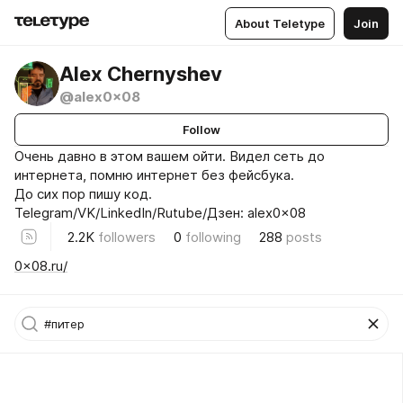
About Teletype
Join
Alex Chernyshev
@alex0x08
Follow
Очень давно в этом вашем ойти. Видел сеть до
интернета, помню интернет без фейсбука.
До сих пор пишу код.
Telegram/VK/LinkedIn/Rutube/Дзен: alex0x08
2.2K
followers
0
following
288
posts
0x08.ru/