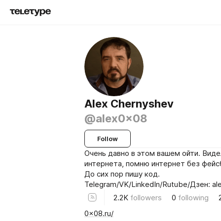
Alex Chernyshev
@alex0x08
Follow
Очень давно в этом вашем ойти. Виде
интернета, помню интернет без фейс
До сих пор пишу код.
Telegram/VK/LinkedIn/Rutube/Дзен: a
2.2K
followers
0
following
0x08.ru/