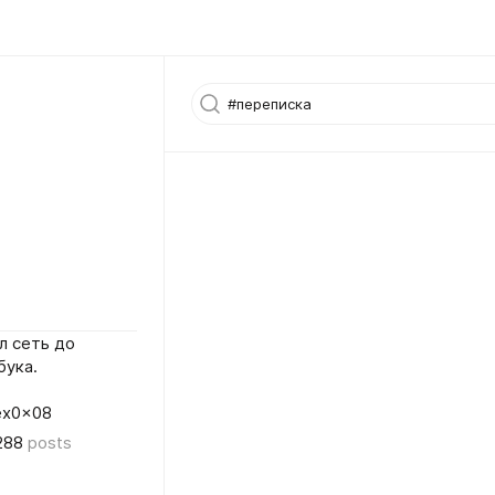
л сеть до
бука.
lex0x08
288
posts