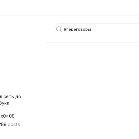
л сеть до
бука.
lex0x08
288
posts