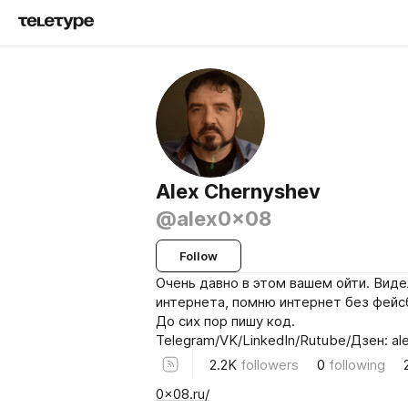
Alex Chernyshev
@alex0x08
Follow
Очень давно в этом вашем ойти. Виде
интернета, помню интернет без фейс
До сих пор пишу код.
Telegram/VK/LinkedIn/Rutube/Дзен: a
2.2K
followers
0
following
0x08.ru/