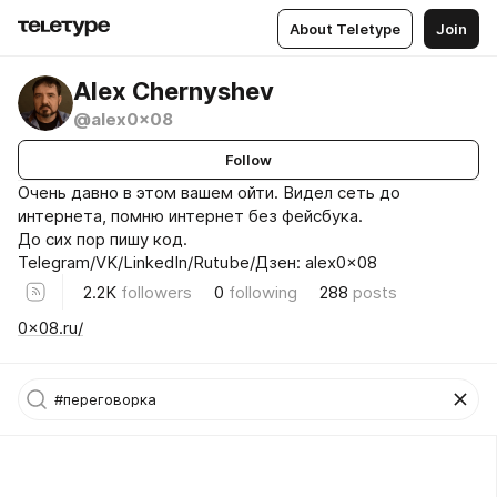
About Teletype
Join
Alex Chernyshev
@alex0x08
Follow
Очень давно в этом вашем ойти. Видел сеть до
интернета, помню интернет без фейсбука.
До сих пор пишу код.
Telegram/VK/LinkedIn/Rutube/Дзен: alex0x08
2.2K
followers
0
following
288
posts
0x08.ru/