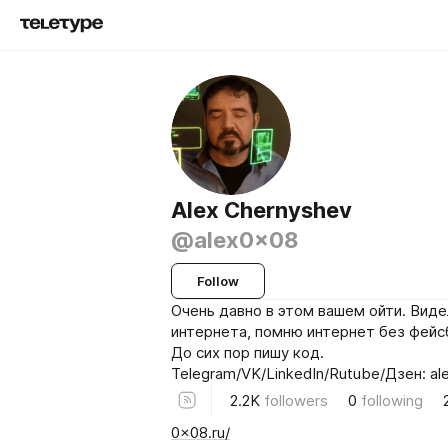
Alex Chernyshev
@alex0x08
Follow
Очень давно в этом вашем ойти. Виде
интернета, помню интернет без фейс
До сих пор пишу код.
Telegram/VK/LinkedIn/Rutube/Дзен: a
2.2K
followers
0
following
0x08.ru/