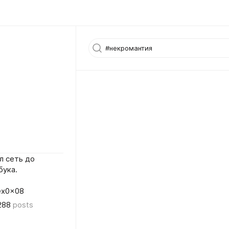
л сеть до
бука.
lex0x08
288
posts