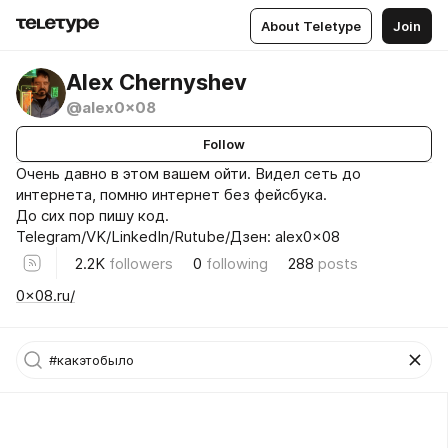
About Teletype
Join
Alex Chernyshev
@alex0x08
Follow
Очень давно в этом вашем ойти. Видел сеть до
интернета, помню интернет без фейсбука.
До сих пор пишу код.
Telegram/VK/LinkedIn/Rutube/Дзен: alex0x08
2.2K
followers
0
following
288
posts
0x08.ru/