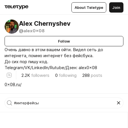
About Teletype
Join
Alex Chernyshev
@alex0x08
Follow
Очень давно в этом вашем ойти. Видел сеть до
интернета, помню интернет без фейсбука.
До сих пор пишу код.
Telegram/VK/LinkedIn/Rutube/Дзен: alex0x08
2.2K
followers
0
following
288
posts
0x08.ru/