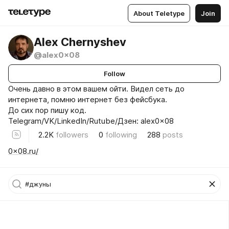
About Teletype
Join
Alex Chernyshev
@alex0x08
Follow
Очень давно в этом вашем ойти. Видел сеть до
интернета, помню интернет без фейсбука.
До сих пор пишу код.
Telegram/VK/LinkedIn/Rutube/Дзен: alex0x08
2.2K
followers
0
following
288
posts
0x08.ru/