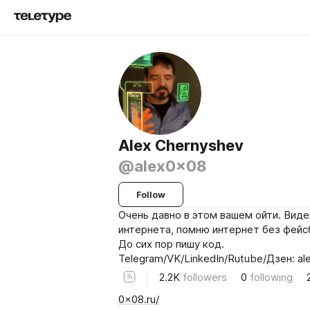
Alex Chernyshev
@alex0x08
Follow
Очень давно в этом вашем ойти. Виде
интернета, помню интернет без фейс
До сих пор пишу код.
Telegram/VK/LinkedIn/Rutube/Дзен: a
2.2K
followers
0
following
0x08.ru/