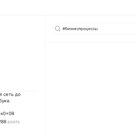
л сеть до
бука.
lex0x08
288
posts