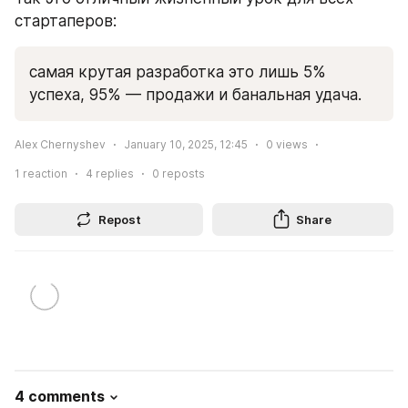
стартаперов:
самая крутая разработка это лишь 5% 
успеха, 95% — продажи и банальная удача.
Alex Chernyshev
January 10, 2025, 12:45
0
views
1
reaction
4
replies
0
reposts
Repost
Share
4 comments