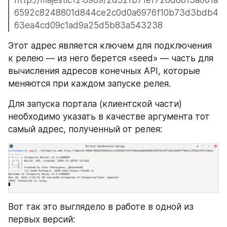
http://majestic12:8989/2d52fb71ef728d8813a001a
6592c8248801d844ce2c0d0a6976f10b73d3bdb4
63ea4cd09c1ad9a25d5b83a543238
Этот адрес является ключем для подключения 
к релею — из него берется «seed» — часть для 
вычисления адресов конечных API, которые 
меняются при каждом запуске релея.
Для запуска портала (клиентской части) 
необходимо указать в качестве аргумента тот 
самый адрес, полученный от релея: 
Вот так это выглядело в работе в одной из 
первых версий: