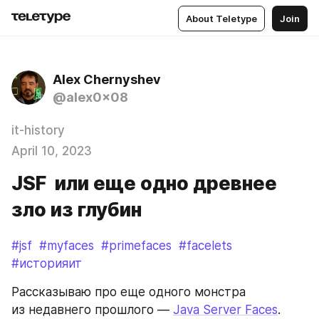
About Teletype
Join
Alex Chernyshev
@alex0x08
it-history
April 10, 2023
JSF или еще одно древнее
зло из глубин
#jsf
#myfaces
#primefaces
#facelets
#историяит
Рассказываю про еще одного монстра 
из недавнего прошлого — 
Java Server Faces
. 