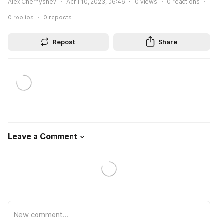
Alex Chernyshev
April 10, 2023, 06:46
0
views
0
reactions
0
replies
0
reposts
Repost
Share
Leave a Comment