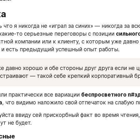
ка
 что я никогда не «играл за синих» — никогда за вс
 какие-то серьезные переговоры с позиции 
сильног
стной компании или к клиенту, с которым уже давно
и есть предыдущий успешный опыт работы. 
же давно хорошо и обе стороны друг друга если не ц
устраивают — такой себе крепкий корпоративный бр
ыли практически все вариации 
беспросветного п#зд
а
, что видимо наложило свой отпечаток на слабую пс
йста ввиду сей прискорбный факт во время чтения,
ут не будет.
асные