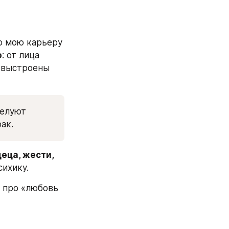
ю мою карьеру 
о
: от лица 
 выстроены 
елуют 
ак.
еца, жести, 
ихику. 
 про «любовь 