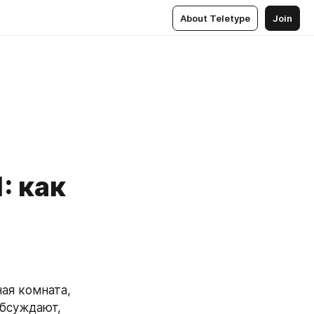
About Teletype
Join
: как
ая комната, 
бсуждают, 