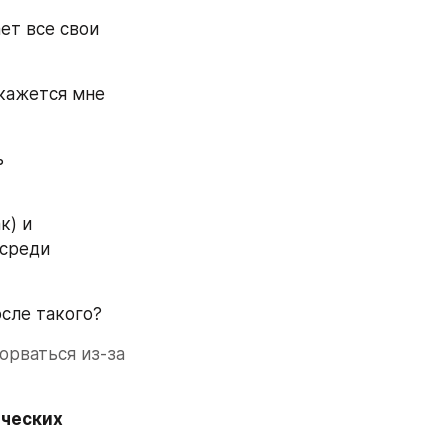
т все свои 
кажется мне 
 
) и 
среди 
сле такого?
орваться из-за 
ческих 