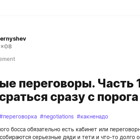
hernyshev
0x08
gement
е переговоры. Часть 1
сраться сразу с порога
#переговорка
#negotiations
#какненадо
ого босса обязательно есть кабинет или переговорн
 собираются серьезные дяди и тети и что-то долго о