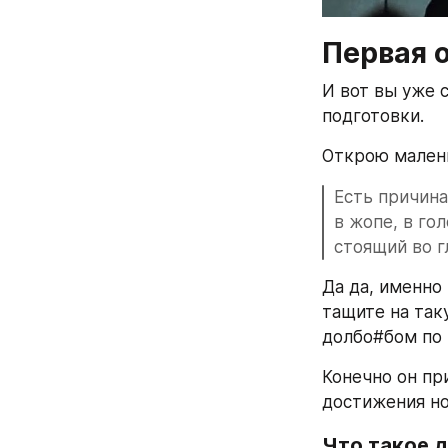
Первая 
И вот вы уже 
подготовки.
Открою малень
Есть причина
в жопе, в го
стоящий во г
Да да, именно
тащите на так
долбо#бом по 
Конечно он пр
достижения но
Что такое 