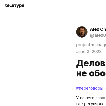
Alex C
@alex
project-mana
June 3, 2023
Деловы
не обо
#переговоры
У вашего главн
где регулярно