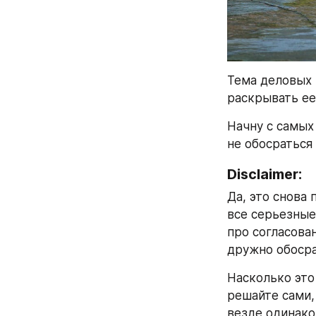
Тема деловых 
раскрывать ее
Начну с самых
не обосраться
Disclaimer:
Да, это снова 
все серьезные
про согласова
дружно обосра
Насколько это
решайте сами,
везде одинако