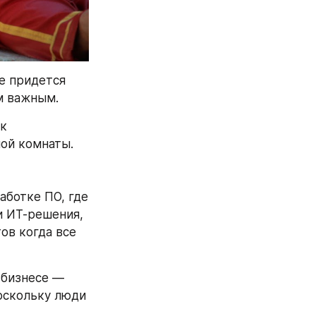
е придется 
м важным.
к 
ной комнаты.
ботке ПО, где 
 ИТ-решения, 
в когда все 
бизнесе — 
оскольку люди 