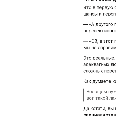
Это в первую 
шансы и персп
— «А другого п
перспективны
— «Ой, а этот
мы не справим
Это реальные,
адекватных лю
сложных перег
Как думаете к
Вообщем нуж
вот такой ла
Да кстати, вы
специалистов