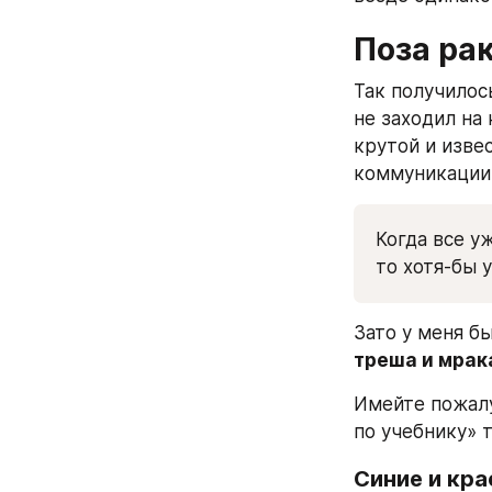
Поза ра
Так получилось
не заходил на
крутой и изве
коммуникации 
Когда все у
то хотя-бы 
Зато у меня б
треша и мрак
Имейте пожалу
по учебнику» т
Синие и кр