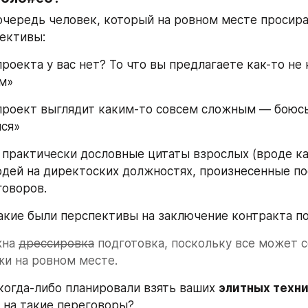
очередь человек, который на ровном месте просирае
ективы:
роекта у вас нет? То что вы предлагаете как-то не 
м»
 проект выглядит каким-то совсем сложным — боюсь
ся» 
 практически дословные цитаты взрослых (вроде как
дей на директоских должностях, произнесенные по
оворов. 
акие были перспективы на заключение контракта по
на 
дрессировка
 подготовка, поскольку все может с
жи на ровном месте. 
 когда-либо планировали взять ваших 
элитных техни
 на такие переговоры? 