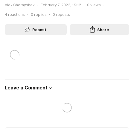
Alex Chernyshev
February 7, 2023, 19:12
0
views
4
reactions
0
replies
0
reposts
Repost
Share
Leave a Comment