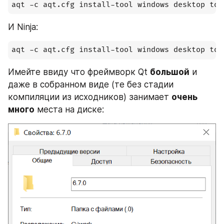
aqt -c aqt.cfg install-tool windows desktop too
И Ninja:
aqt -c aqt.cfg install-tool windows desktop too
Имейте ввиду что фреймворк Qt 
большой
 и 
даже в собранном виде (те без стадии 
компиляции из исходников) занимает 
очень 
много
 места на диске: