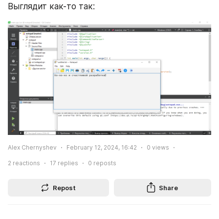
Выглядит как-то так:
Alex Chernyshev
February 12, 2024, 16:42
0
views
2
reactions
17
replies
0
reposts
Repost
Share