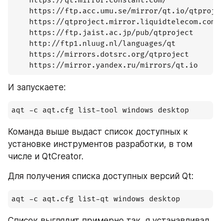
    https://qt.mirror.constant.com/

    https://ftp.acc.umu.se/mirror/qt.io/qtprojec
    https://qtproject.mirror.liquidtelecom.com/

    https://ftp.jaist.ac.jp/pub/qtproject

    http://ftp1.nluug.nl/languages/qt

    https://mirrors.dotsrc.org/qtproject

    https://mirror.yandex.ru/mirrors/qt.io
И запускаете:
aqt -c aqt.cfg list-tool windows desktop
Команда выше выдаст список доступных к 
установке инструментов разработки, в том 
числе и QtCreator.
Для получения списка доступных версий Qt:
aqt -c aqt.cfg list-qt windows desktop
Список выглядит примерно так, я устанавливал 