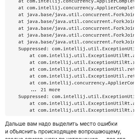
	at com.intellij.concurrency.ApplierCompleter.wrapAndRun(ApplierCompleter.java:145)

	at com.intellij.concurrency.ApplierCompleter.exec(ApplierCompleter.java:113)

	at java.base/java.util.concurrent.ForkJoinTask.doExec(ForkJoinTask.java:507)

	at java.base/java.util.concurrent.ForkJoinPool$WorkQueue.topLevelExec(ForkJoinPool.java:1491)

	at java.base/java.util.concurrent.ForkJoinPool.scan(ForkJoinPool.java:2073)

	at java.base/java.util.concurrent.ForkJoinPool.runWorker(ForkJoinPool.java:2035)

	at java.base/java.util.concurrent.ForkJoinWorkerThread.run(ForkJoinWorkerThread.java:187)

	Suppressed: com.intellij.util.ExceptionUtilRt$RethrownStack: Rethrown at

		at com.intellij.util.ExceptionUtilRt.addRethrownStackAsSuppressed(ExceptionUtilRt.java:41)

		at com.intellij.util.ExceptionUtilRt.rethrowUnchecked(ExceptionUtilRt.java:17)

		at com.intellij.util.ExceptionUtil.rethrowUnchecked(ExceptionUtil.java:131)

		at com.intellij.util.ExceptionUtil.rethrow(ExceptionUtil.java:146)

		at com.intellij.concurrency.ApplierCompleter.execAll(ApplierCompleter.java:178)

		... 21 more

	Suppressed: com.intellij.util.ExceptionUtilRt$RethrownStack: Rethrown at

		at com.intellij.util.ExceptionUtilRt.addRethrownStackAsSuppressed(ExceptionUtilRt.java:41)

Дальше вам надо выделить место ошибки 
и объяснить происходящее вопрошающему, 