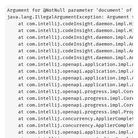
Argument for @NotNull parameter 'document' of c
java.lang.IllegalArgumentException: Argument fo
	at com.intellij.codeInsight.daemon.impl.HighlightInfo.$$reportNull$$0(HighlightInfo.java)

	at com.intellij.codeInsight.daemon.impl.HighlightInfo.fromAnnotation(HighlightInfo.java)

	at com.intellij.codeInsight.daemon.impl.AnnotatorRunner.lambda$runAnnotator$2(AnnotatorRunner.java:144)

	at com.intellij.codeInsight.daemon.impl.AnnotationSessionImpl.computeWithSession(AnnotationSessionImpl.java:87)

	at com.intellij.codeInsight.daemon.impl.AnnotatorRunner.runAnnotator(AnnotatorRunner.java:122)

	at com.intellij.codeInsight.daemon.impl.AnnotatorRunner.lambda$runAnnotatorsAsync$0(AnnotatorRunner.java:70)

	at com.intellij.openapi.application.impl.AnyThreadWriteThreadingSupport.tryRunReadAction$lambda$11(AnyThreadWriteThreadingSupport.kt:522)

	at com.intellij.openapi.application.impl.AnyThreadWriteThreadingSupport.runWithTemporaryThreadLocal(AnyThreadWriteThreadingSupport.kt:204)

	at com.intellij.openapi.application.impl.AnyThreadWriteThreadingSupport.tryRunReadAction(AnyThreadWriteThreadingSupport.kt:522)

	at com.intellij.openapi.application.impl.ApplicationImpl.tryRunReadAction(ApplicationImpl.java:1064)

	at com.intellij.openapi.progress.impl.CoreProgressManager.registerIndicatorAndRun(CoreProgressManager.java:755)

	at com.intellij.openapi.progress.impl.CoreProgressManager.computeUnderProgress(CoreProgressManager.java:711)

	at com.intellij.openapi.progress.impl.CoreProgressManager.executeProcessUnderProgress(CoreProgressManager.java:679)

	at com.intellij.openapi.progress.impl.ProgressManagerImpl.executeProcessUnderProgress(ProgressManagerImpl.java:77)

	at com.intellij.concurrency.ApplierCompleter.wrapInReadActionAndIndicator(ApplierCompleter.java:164)

	at com.intellij.concurrency.ApplierCompleter.lambda$wrapAndRun$1(ApplierCompleter.java:145)

	at com.intellij.openapi.application.impl.ApplicationImpl.executeByImpatientReader(ApplicationImpl.java:197)
