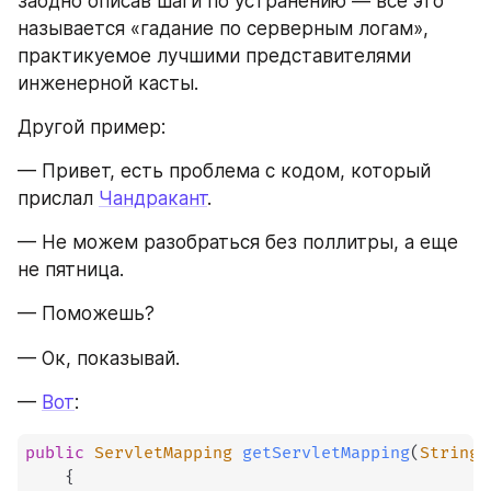
заодно описав шаги по устранению — все это 
называется «гадание по серверным логам», 
практикуемое лучшими представителями 
инженерной касты. 
Другой пример:
— Привет, есть проблема с кодом, который 
прислал 
Чандракант
.
— Не можем разобраться без поллитры, а еще 
не пятница.
— Поможешь?
— Ок, показывай.
— 
Вот
:
public
ServletMapping
getServletMapping
(
String
 
{