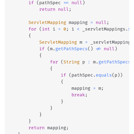
if
(
pathSpec 
==
null
)
return
null
;
ServletMapping
 mapping 
=
null
;
for
(
int
 i 
=
0
;
 i 
<
 _servletMappings
.
si
{
ServletMapping
 m 
=
 _servletMappings
if
(
m
.
getPathSpecs
(
)
!=
null
)
{
for
(
String
 p 
:
 m
.
getPathSpecs
(
{
if
(
pathSpec
.
equals
(
p
)
)
{
                        mapping 
=
 m
;
break
;
}
}
}
}
return
 mapping
;