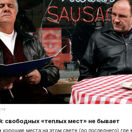
сте
й: свободных «теплых мест» не бывает
е
 хорошие места на этом свете (до последнего) где 