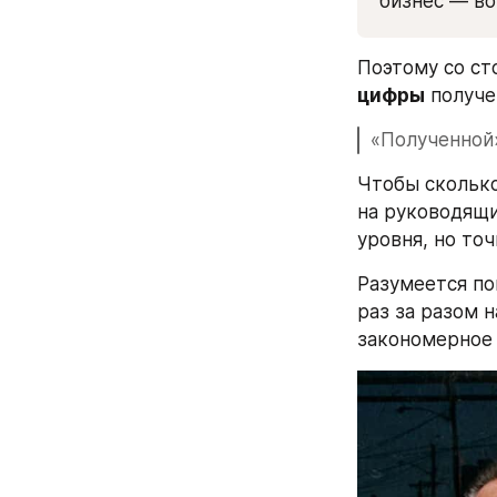
бизнес — во
цифры
 получе
«Полученной»
Чтобы сколько
на руководящи
уровня, но то
Разумеется по
раз за разом н
закономерное