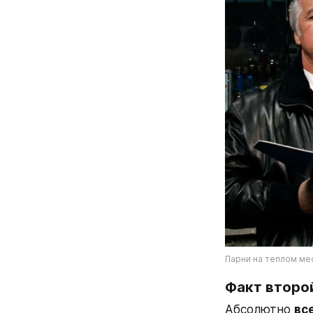
Парни на теплом ме
Факт второ
Абсолютно 
вс