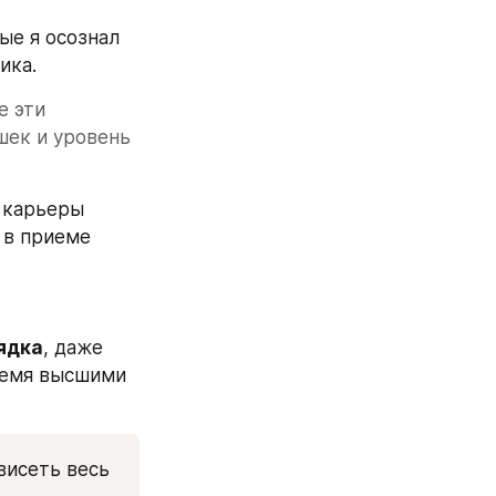
е я осознал 
ика. 
 эти 
ек и уровень 
карьеры 
в приеме 
ядка
, даже 
ремя высшими 
исеть весь 