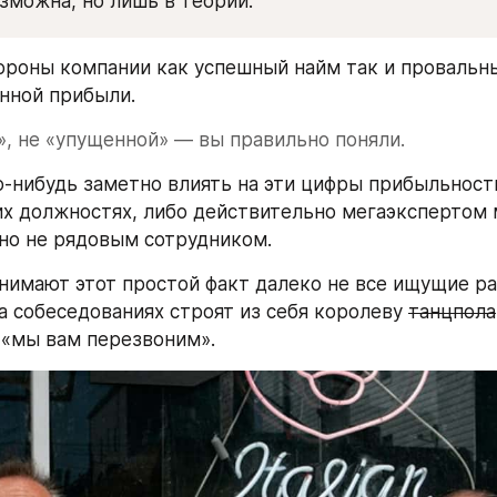
зможна, но лишь в теории.
нной прибыли. 
, не «упущенной» — вы правильно поняли. 
-нибудь заметно влиять на эти цифры прибыльност
х должностях, либо действительно мегаэкспертом 
чно не рядовым сотрудником.
нимают этот простой факт далеко не все ищущие раб
а собеседованиях строят из себя королеву 
танцпола
 «мы вам перезвоним».