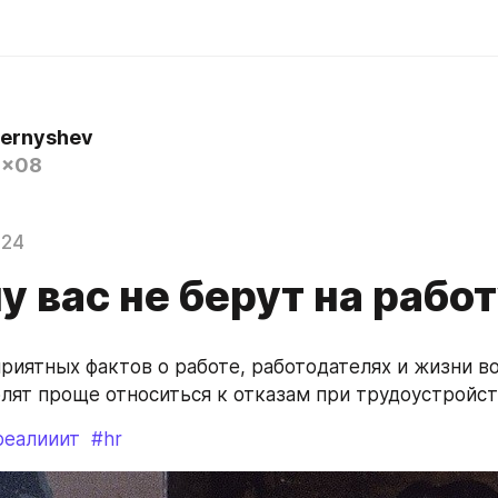
hernyshev
0x08
024
 вас не берут на рабо
риятных фактов о работе, работодателях и жизни во
лят проще относиться к отказам при трудоустройст
реалииит
#hr