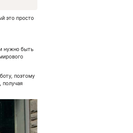
Поэтому со стороны компании как успешный найм так и провальный это просто 
и нужно быть 
мирового 
оту, поэтому 
, получая 