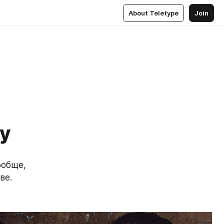
About Teletype
Join
ту
обще, 
ве.