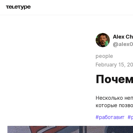
Alex C
@alex
people
February 15, 2
Почему
Несколько неп
которые позво
#работавит
#