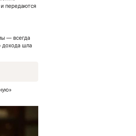
 и передаются 
ы — всегда 
 дохода шла 
ную» 