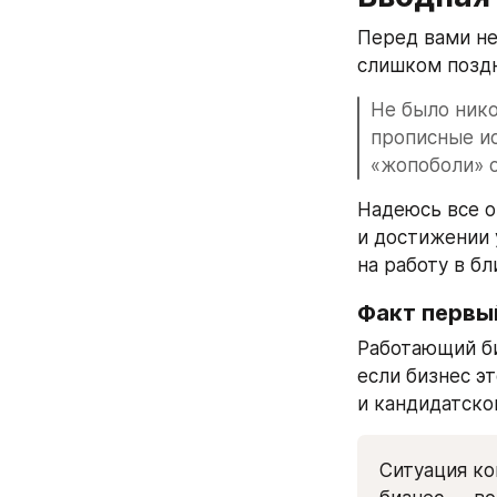
Перед вами не
слишком поздн
Не было нико
прописные ис
«жопоболи» о
Надеюсь все о
и достижении 
на работу в б
Факт первый
Работающий би
если бизнес э
и кандидатско
Ситуация ко