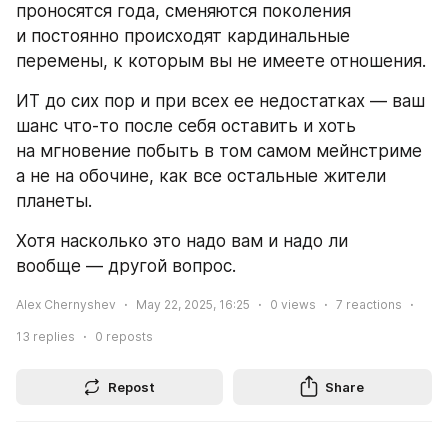
проносятся года, сменяются поколения 
и постоянно происходят кардинальные 
перемены, к которым вы не имеете отношения.
ИТ до сих пор и при всех ее недостатках — ваш 
шанс что-то после себя оставить и хоть 
на мгновение побыть в том самом мейнстриме 
а не на обочине, как все остальные жители 
планеты.
Хотя насколько это надо вам и надо ли 
вообще — другой вопрос.
Alex Chernyshev
May 22, 2025, 16:25
0
views
7
reactions
13
replies
0
reposts
Repost
Share