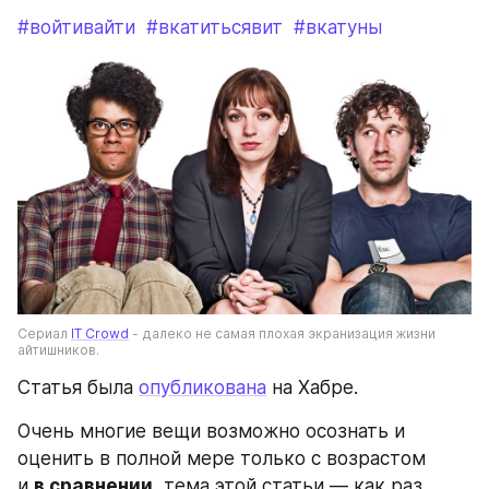
#войтивайти
#вкатитьсявит
#вкатуны
Сериал 
IT Crowd
 - далеко не самая плохая экранизация жизни 
айтишников.
Статья была 
опубликована
 на Хабре.
Очень многие вещи возможно осознать и 
оценить в полной мере только с возрастом 
и 
в сравнении
, тема этой статьи — как раз 