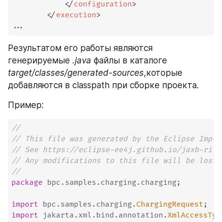
</
configuration
>
</
execution
>
...
Результатом его работы являются 
генерируемые 
.java
 файлы в каталоге 
target/classes/generated-sources
,которые 
добавляются в classpath при сборке проекта.
Пример:
//
// This file was generated by the Eclipse Imple
// See https://eclipse-ee4j.github.io/jaxb-ri 
// Any modifications to this file will be lost 
//
package
bpc
.
samples
.
charging
.
charging
;
import
bpc
.
samples
.
charging
.
ChargingRequest
;
import
jakarta
.
xml
.
bind
.
annotation
.
XmlAccessTyp