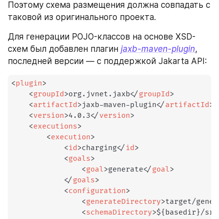
Поэтому схема размещения должна совпадать с 
таковой из оригинального проекта.
Для генерации POJO-классов на основе XSD-
схем был добавлен плагин 
jaxb-maven-plugin
, 
последней версии — с поддержкой Jakarta API:
<
plugin
>
<
groupId
>
org.jvnet.jaxb
</
groupId
>
<
artifactId
>
jaxb-maven-plugin
</
artifactId
>
<
version
>
4.0.3
</
version
>
<
executions
>
<
execution
>
<
id
>
charging
</
id
>
<
goals
>
<
goal
>
generate
</
goal
>
</
goals
>
<
configuration
>
<
generateDirectory
>
target/gener
<
schemaDirectory
>
${basedir}/src