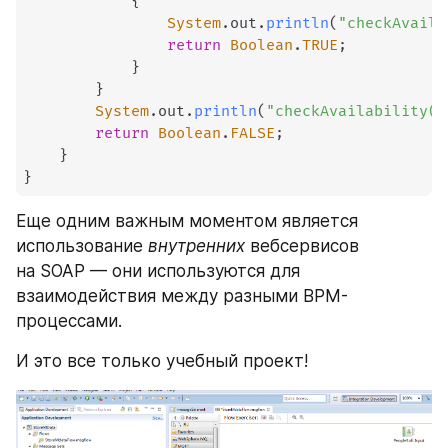
{
System
.
out
.
println
(
"checkAvaila
return
Boolean
.
TRUE
;
}
}
System
.
out
.
println
(
"checkAvailability(D
return
Boolean
.
FALSE
;
}
}
Еще одним важным моментом является 
использование 
внутренних
 вебсервисов 
на SOAP — они используются для 
взаимодействия между разными BPM-
процессами. 
И это все только учебный проект!