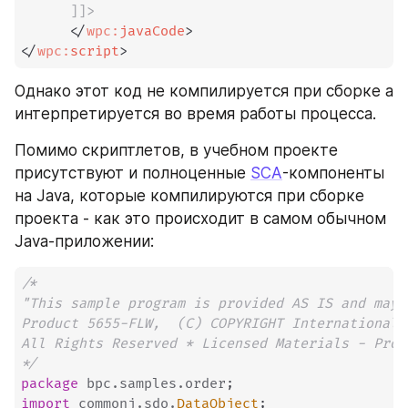
      ]]>
</
wpc:
javaCode
>
</
wpc:
script
>
Однако этот код не компилируется при сборке а 
интерпретируется во время работы процесса.
Помимо скриптлетов, в учебном проекте 
присутствуют и полноценные 
SCA
-компоненты 
на Java, которые компилируются при сборке 
проекта - как это происходит в самом обычном 
Java-приложении:
/* 

"This sample program is provided AS IS and may 
Product 5655-FLW,  (C) COPYRIGHT International 
All Rights Reserved * Licensed Materials - Prop
*/
package
bpc
.
samples
.
order
;
import
commonj
.
sdo
.
DataObject
;