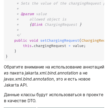
     * Sets the value of the chargingRequest pro
     * 

     * 
@param
value
     *     allowed object is

     *     
{
@link
 ChargingRequest 
}
     *     

     */
public
void
setChargingRequest
(
ChargingRequ
this
.
chargingRequest 
=
 value
;
}
}
Обратите внимание на использование аннотаций 
из пакета 
jakarta.xml.bind.annotation
 а не 
javax.xml.bind.annotation
, это и есть новое 
Jakarta API.
Данные классы будут использоваться в проекте 
в качестве DTO.