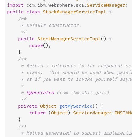
import
com
.
ibm
.
websphere
.
sca
.
ServiceManager
;
public
class
StockManagerServiceImpl
{
/**

	 * Default constructor.

	 */
public
StockManagerServiceImpl
(
)
{
super
(
)
;
}
/**

	 * Return a reference to the component service instance for this implementation

	 * class.  This should be used when passing this service to another reference api

	 * or if you want to invoke yourself asynchonously.

	 *

	 * 
@generated
 (com.ibm.wbit.java)

	 */
private
Object
getMyService
(
)
{
return
(
Object
)
ServiceManager
.
INSTANCE
}
/**

	 * Method generated to support implemention of operation "checkAvailability" defined for WSDL port type 
