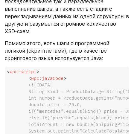
последовательное
 так и 
параллельное
выполнение шагов, а также есть стадии с 
перекладыванием данных из одной структуры в 
другую и разумеется огромное количество 
XSD-схем.
Помимо этого, есть шаги с программной 
логикой (скриптлетами), где в качестве 
скриптового языка используется Java:
<
wpc:
script
>
<
wpc:
javaCode
>
<![CDATA[

        String kind = ProductData.getString("kin
        int number = ProductData.getInt("number"
        double price = 25.0;

        if("mercedes".equals(kind)) price = 3500
        else if("porsche".equals(kind)) price = 
        TotalAmount = new Double(ShippingPrice.
        System.out.println("CalculateTotalAmoun