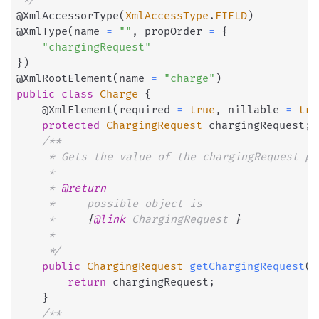
 */
@XmlAccessorType
(
XmlAccessType
.
FIELD
)
@XmlType
(
name 
=
""
,
 propOrder 
=
{
"chargingRequest"
}
)
@XmlRootElement
(
name 
=
"charge"
)
public
class
Charge
{
@XmlElement
(
required 
=
true
,
 nillable 
=
tru
protected
ChargingRequest
 chargingRequest
;
/**

     * Gets the value of the chargingRequest pro
     * 

     * 
@return
     *     possible object is

     *     
{
@link
 ChargingRequest 
}
     *     

     */
public
ChargingRequest
getChargingRequest
(
)
return
 chargingRequest
;
}
/**
