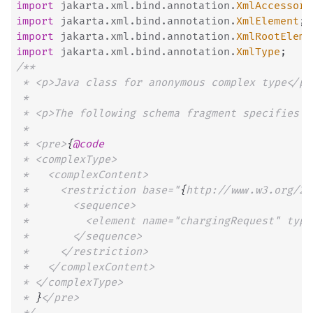
import
jakarta
.
xml
.
bind
.
annotation
.
XmlAccessorT
import
jakarta
.
xml
.
bind
.
annotation
.
XmlElement
;
import
jakarta
.
xml
.
bind
.
annotation
.
XmlRootEleme
import
jakarta
.
xml
.
bind
.
annotation
.
XmlType
;
/**

 * <p>Java class for anonymous complex type</p>.
 * 

 * <p>The following schema fragment specifies t
 * 

 * <pre>
{
@code
 * <complexType>

 *   <complexContent>

 *     <restriction base="
{
http://www.w3.org/20
 *       <sequence>

 *         <element name="chargingRequest" type
 *       </sequence>

 *     </restriction>

 *   </complexContent>

 * </complexType>

 * 
}
</pre>   
