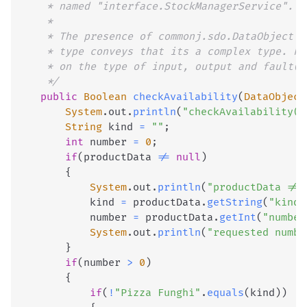
	 * named "interface.StockManagerService".

	 * 

	 * The presence of commonj.sdo.DataObject as the return type and/or as a parameter 

	 * type conveys that its a complex type. Please refer to the WSDL Definition for more information 

	 * on the type of input, output and fault(s).

	 */
public
Boolean
checkAvailability
(
DataObject
System
.
out
.
println
(
"checkAvailability(D
String
 kind 
=
""
;
int
 number 
=
0
;
if
(
productData 
!=
null
)
{
System
.
out
.
println
(
"productData != 
			kind 
=
 productData
.
getString
(
"kind"
			number 
=
 productData
.
getInt
(
"number
System
.
out
.
println
(
"requested numbe
}
if
(
number 
>
0
)
{
if
(
!
"Pizza Funghi"
.
equals
(
kind
)
)