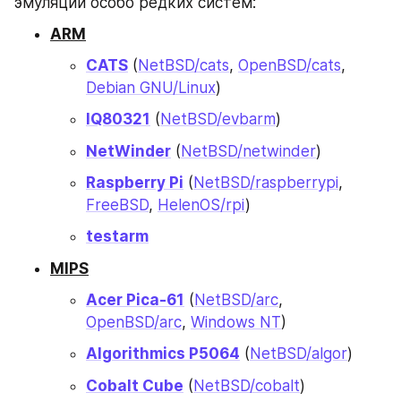
эмуляции особо редких систем:
ARM
CATS
 (
NetBSD/cats
, 
OpenBSD/cats
, 
Debian GNU/Linux
)
IQ80321
 (
NetBSD/evbarm
)
NetWinder
 (
NetBSD/netwinder
)
Raspberry Pi
 (
NetBSD/raspberrypi
, 
FreeBSD
, 
HelenOS/rpi
)
testarm
MIPS
Acer Pica-61
 (
NetBSD/arc
, 
OpenBSD/arc
, 
Windows NT
)
Algorithmics P5064
 (
NetBSD/algor
)
Cobalt Cube
 (
NetBSD/cobalt
)