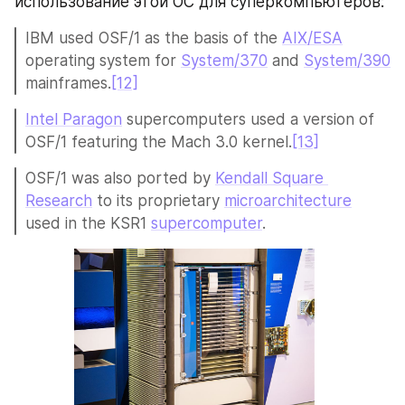
использование этой ОС для суперкомпьютеров:
IBM used OSF/1 as the basis of the 
AIX/ESA
operating system for 
System/370
 and 
System/390
mainframes.
[12]
Intel Paragon
 supercomputers used a version of 
OSF/1 featuring the Mach 3.0 kernel.
[13]
OSF/1 was also ported by 
Kendall Square 
Research
 to its proprietary 
microarchitecture
used in the KSR1 
supercomputer
.