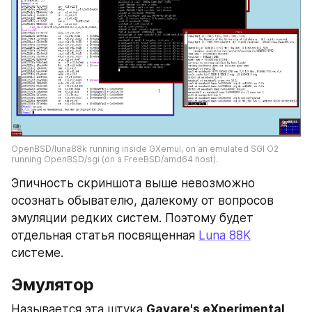
OpenBSD/luna88k running inside GXemul, on an emulated SGI O2 
running OpenBSD/sgi (on a FreeBSD/amd64 host). 
Эпичность скриншота выше невозможно 
осознать обывателю, далекому от вопросов 
эмуляции редких систем. Поэтому будет 
отдельная статья посвященная 
Luna 88K
системе.
Эмулятор
Называется эта штука 
Gavare's eXperimental 