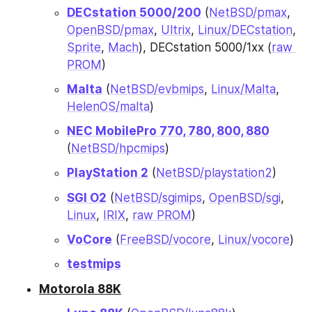
DECstation 5000/200
 (
NetBSD/pmax
, 
OpenBSD/pmax
, 
Ultrix
, 
Linux/DECstation
, 
Sprite
, 
Mach
), DECstation 5000/1xx (
raw 
PROM
)
Malta
 (
NetBSD/evbmips
, 
Linux/Malta
, 
HelenOS/malta
)
NEC MobilePro 770, 780, 800, 880
(
NetBSD/hpcmips
)
PlayStation 2
 (
NetBSD/playstation2
)
SGI O2
 (
NetBSD/sgimips
, 
OpenBSD/sgi
, 
Linux
, 
IRIX
, 
raw PROM
)
VoCore
 (
FreeBSD/vocore
, 
Linux/vocore
)
testmips
Motorola 88K