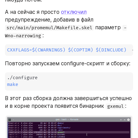
А на сейчас я просто 
отключил
предупреждение, добавив в файл 
 параметр 
src/main/promemul/Makefile.skel
-
:
Wno-narrowing
CXXFLAGS
=
$(
CWARNINGS
)
$(
COPTIM
)
$(
DINCLUDE
)
  -W
Повторно запускаем configure-скрипт и сборку:
make
В этот раз сборка должна завершиться успешно 
и в корне проекта появится бинарник 
:
gxemul