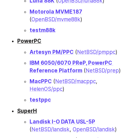
Luna 88K
 (
OpenBSD/luna88k
)
Motorola MVME187
(
OpenBSD/mvme88k
)
testm88k
PowerPC
Artesyn PM/PPC
 (
NetBSD/pmppc
)
IBM 6050/6070 PReP, PowerPC 
Reference Platform
 (
NetBSD/prep
)
MacPPC
 (
NetBSD/macppc
, 
HelenOS/ppc
)
testppc
SuperH
Landisk I-O DATA USL-5P
(
NetBSD/landisk
, 
OpenBSD/landisk
)