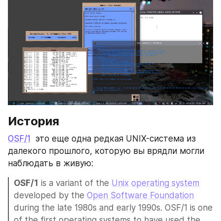
История
OSF/1
  это еще одна редкая UNIX-система из 
далекого прошлого, которую вы врядли могли 
наблюдать в живую:
OSF/1
 is a variant of the 
Unix
operating system
developed by the 
Open Software Foundation
during the late 1980s and early 1990s. OSF/1 is one 
of the first operating systems to have used the 