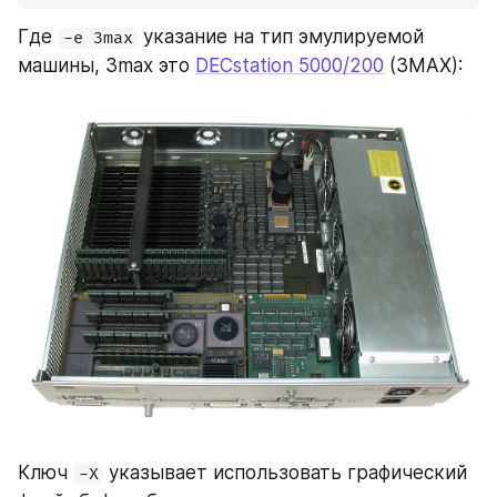
Где 
 указание на тип эмулируемой 
-e 3max
машины, 3max это 
DECstation 5000/200
 (3MAX): 
Ключ 
 указывает использовать графический 
-X