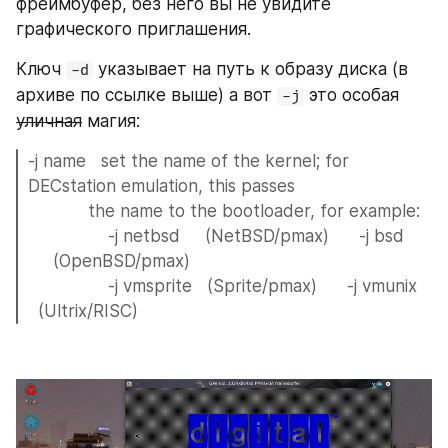
фреймбуфер, без него вы не увидите 
графического приглашения.
Ключ 
 указывает на путь к образу диска (в 
-d
архиве по ссылке выше) а вот 
 это особая 
-j
уличная
 магия:
-j name   set the name of the kernel; for 
DECstation emulation, this passes 
            the name to the bootloader, for example: 
                -j netbsd     (NetBSD/pmax)      -j bsd 
     (OpenBSD/pmax) 
                -j vmsprite   (Sprite/pmax)      -j vmunix 
  (Ultrix/RISC)