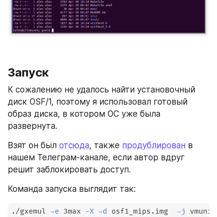
Запуск
К сожалению не удалось найти установочный 
диск OSF/1, поэтому я использовал готовый 
образ диска, в котором ОС уже была 
развернута.
Взят он был 
отсюда
, также 
продублирован
 в 
нашем Телеграм-канале, если автор вдруг 
решит заблокировать доступ.
Команда запуска выглядит так:
./gxemul 
-e
 3max 
-X
-d
 osf1_mips.img  
-j
 vmunix