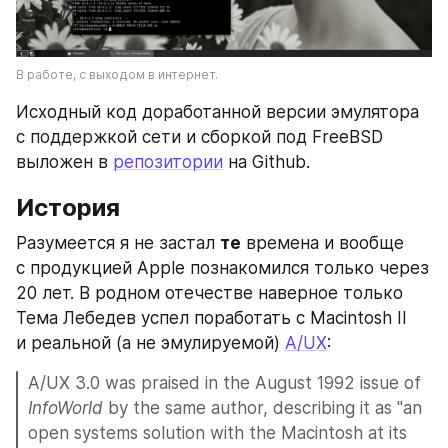
В работе, с выходом в интернет.
Исходный код доработанной версии эмулятора 
с поддержкой сети и сборкой под FreeBSD 
выложен в 
репозитории
 на Github.
История
Разумеется я не застал 
те
 времена и вообще 
с продукцией Apple познакомился только через 
20 лет. В родном отечестве наверное только 
Тема Лебедев успел поработать с Macintosh II 
и реальной (а не эмулируемой) 
A/UX
:
A/UX 3.0 was praised in the August 1992 issue of 
InfoWorld
 by the same author, describing it as "an 
open systems solution with the Macintosh at its 