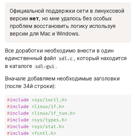
Официальной поддержки сети в линуксовой 
версии 
нет
, но мне удалось без особых 
проблем восстановить логику используя 
версии для Mac и Windows.
Все доработки необходимо внести в один 
единственный файл 
, который находится 
sdl.c
в каталоге 
.
sdl-gui
Вначале добавляем необходимые заголовки 
(после 34й строки):
#
include
<sys/ioctl.h>
#
include
<linux/if.h>
#
include
<linux/if_tun.h>
#
include
<sys/types.h>
#
include
<sys/stat.h>
#
include
<fcntl.h>