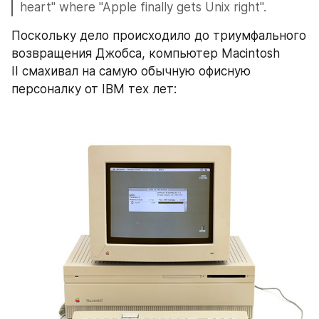
heart" where "Apple finally gets Unix right".
Поскольку дело происходило до триумфального 
возвращения Джобса, компьютер Macintosh 
II смахивал на самую обычную офисную 
персоналку от IBM тех лет: