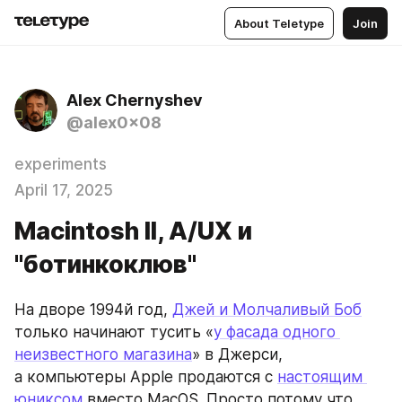
About Teletype
Join
Alex Chernyshev
@alex0x08
experiments
April 17, 2025
Macintosh II, A/UX и
"ботинкоклюв"
На дворе 1994й год, 
Джей и Молчаливый Боб
только начинают тусить «
у фасада одного 
неизвестного магазина
» в Джерси, 
а компьютеры Apple продаются с 
настоящим 
юниксом
 вместо MacOS. Просто потому что 