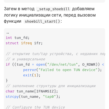
Затем в метод 
 добавляем 
_setup_shoebill
логику инициализации сети, перед вызовом 
функции  
:
shoebill_start()
.
.
int
 tun_fd
;
struct
ifreq
 ifr
;
// открытие tun/tap устройства, с недавних пор 
// и универсальное
if
(
(
tun_fd 
=
open
(
"/dev/net/tun"
,
 O_RDWR
)
)
<
0
perror
(
"Failed to open TUN device"
)
;
exit
(
1
)
;
}
// заполнение структуры для инициализации	
char
 tun_name
[
IFNAMSIZ
]
;
strcpy
(
tun_name
,
"tap0"
)
;
// Configure the TUN device