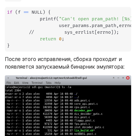
if
(
f 
==
 NULL
)
{
            printf
(
"Can't open pram_path! [%s] 
                   user_params.pram_path,errno
)
        //           sys_errlist
[
errno
]
)
;
return
0
;
}
После этого исправления, сборка проходит и 
появляется запускаемый бинарник эмулятора: