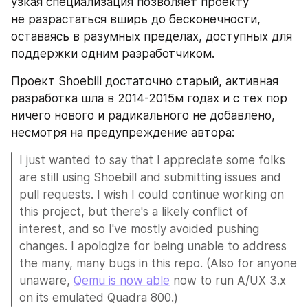
узкая специализация позволяет проекту 
не разрастаться вширь до бесконечности, 
оставаясь в разумных пределах, доступных для 
поддержки одним разработчиком.
Проект Shoebill достаточно старый, активная 
разработка шла в 2014-2015м годах и с тех пор 
ничего нового и радикального не добавлено, 
несмотря на предупреждение автора:
I just wanted to say that I appreciate some folks 
are still using Shoebill and submitting issues and 
pull requests. I wish I could continue working on 
this project, but there's a likely conflict of 
interest, and so I've mostly avoided pushing 
changes. I apologize for being unable to address 
the many, many bugs in this repo. (Also for anyone 
unaware, 
Qemu is now able
 now to run A/UX 3.x 
on its emulated Quadra 800.)