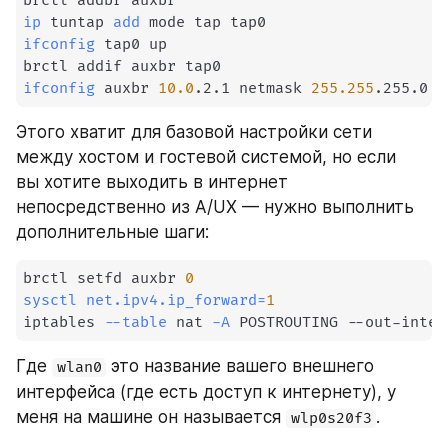
ip
 tuntap 
add
ifconfig
 tap0 up

ifconfig
 auxbr 
10.0
.2.1 netmask 
255.255
.255.0
Этого хватит для базовой настройки сети 
между хостом и гостевой системой, но если 
вы хотите выходить в интернет 
непосредственно из A/UX — нужно выполнить 
дополнительные шаги:
brctl setfd auxbr 
0
sysctl
net.ipv4.ip_forward
=
1
iptables 
--table
 nat 
-A
 POSTROUTING --out-inter
Где 
 это название вашего внешнего 
wlan0
интерфейса (где есть доступ к интернету), у 
меня на машине он называется 
.
wlp0s20f3