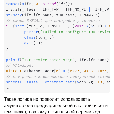
memset
(
&
ifr
,
0
,
sizeof
(
ifr
)
)
;
ifr
.
ifr_flags 
=
 IFF_TAP 
|
 IFF_NO_PI 
|
  IFF_UP
;
strncpy
(
ifr
.
ifr_name
,
 tun_name
,
 IFNAMSIZ
)
;
// вызов SYSCALL для настройки устройства
if
(
ioctl
(
tun_fd
,
 TUNSETIFF
,
(
void
*
)
&
ifr
)
<
0
)
perror
(
"Failed to configure TUN device"
close
(
tun_fd
)
;
exit
(
1
)
;
}
printf
(
"TAP device name: %s\n"
,
 ifr
.
ifr_name
)
;
// MAC-адрес
uint8_t
 ethernet_addr
[
6
]
=
{
0x22
,
0x33
,
0x55
,
0
// внутренняя инициализация виртуальной сетевой
shoebill_install_ethernet_card
(
&
config
,
13
,
 eth
.
.
Такая логика не позволит использовать 
эмулятор без предварительной настройки сети 
(см. ниже), поэтому в финальной версии код 