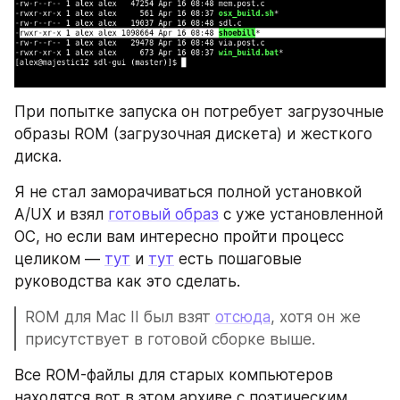
При попытке запуска он потребует загрузочные 
образы ROM (загрузочная дискета) и жесткого 
диска.
Я не стал заморачиваться полной установкой 
A/UX и взял 
готовый образ
 с уже установленной 
ОС, но если вам интересно пройти процесс 
целиком — 
тут
 и 
тут
 есть пошаговые 
руководства как это сделать. 
ROM для Mac II был взят 
отс
юда
, хотя он же 
присутствует в готовой сборке выше. 
Все ROM-файлы для старых компьютеров 
находятся вот в этом архиве с поэтическим 