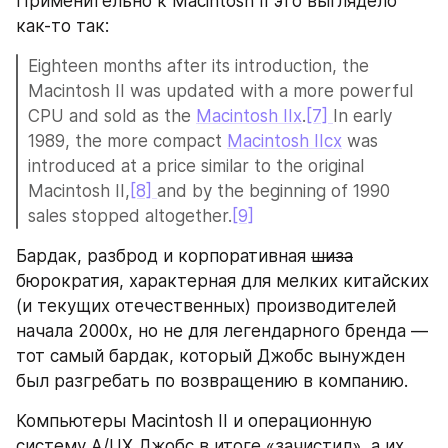
Применительно к Macintosh II это выглядело 
как-то так:
Eighteen months after its introduction, the 
Macintosh II was updated with a more powerful 
CPU and sold as the 
Macintosh IIx
.
[7] 
In early 
1989, the more compact 
Macintosh IIcx
 was 
introduced at a price similar to the original 
Macintosh II,
[8] 
and by the beginning of 1990 
sales stopped altogether.
[9]
Бардак, разброд и корпоративная 
шиза
бюрократия, характерная для мелких китайских 
(и текущих отечественных) производителей 
начала 2000х, но не для легендарного бренда — 
тот самый бардак, который Джобс вынужден 
был разгребать по возвращению в компанию.
Компьютеры Macintosh II и операционную 
систему A/UX Джобс в итоге «зачистил», а их 