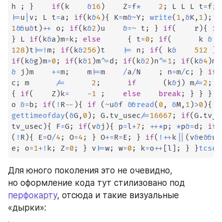
h 
;
}
if
(
k    
&
16
)
    Z
=
f
*
2
;
 L L L t
=
f
;
|=
u
|
v
;
 L t
=
a
;
if
(
k
&
4
)
{
 K
=
m
&
~
Y
;
write
(
1
,
&
K
,
1
)
;
 u
1
&&
u
&
t
)
++
 o
;
if
(
k
&
2
)
u    
&=
~
 t
;
}
if
(
    r
)
{
if
}
 L 
if
(
k
&
a
)
m
=
k
;
else
{
 t
=
0
;
if
(
      k 
&
  
128
)
t
|=
!
m
;
if
(
k
&
256
)
t    
|=
 n
;
if
(
 k
&
512
)
t
if
(
k
&
g
)
m
=
0
;
if
(
k
&
1
)
m
^=
d
;
if
(
k
&
2
)
n
^=
1
;
if
(
k
&
4
)
m
|
&
 j
)
m    
+=
m
;
    m
|=
m    
/
a
/
N    
;
 n
=
m
/
c
;
}
if
(
c
;
 m      
/=
2
;
if
(
k
&
j
)
 m
/=
2
;
  
{
if
(
    Z
)
k
=
-
1
;
else
break
;
}
}
}
}
o 
&=
b
;
if
(
!
R
--
)
{
if
(
~
u
&
f 
&&
read
(
0
,
&
M
,
1
)
>
0
)
{
i
gettimeofday
(
&
G
,
0
)
;
 G
.
tv_usec
/=
16667
;
if
(
G
.
tv_s
tv_usec
)
{
 F
=
G
;
if
(
v
&
j
)
{
 p
=
l
+
7
;
++
*
p
;
*
p
&=
d
;
if
(
(
!
R
)
{
 E
=
O
/
4
;
 O
=
4
;
}
 O
+=
R
=
E
;
}
if
(
!
++
k
||
(
v
&
e
&&
u
)
e
;
 o
=
1
+
!
k
;
 Z
=
0
;
}
 v
|=
w
;
 w
=
0
;
 k
=
o
++
[
l
]
;
}
}
tcset
Для юного поколения это не очевидно, 
но оформление кода тут стилизовано под 
перфокарту
, отсюда и такие визуальные 
«дырки»: