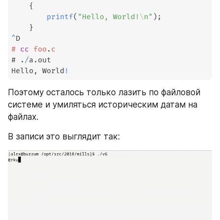
{
printf
(
"Hello, World!\n"
)
;
}
^
#
cc
foo
.
c
# 
.
/
a
.
out

Hello
,
 World
!
Поэтому осталось только лазить по файловой 
системе и умиляться историческим датам на 
файлах.
В записи это выглядит так: