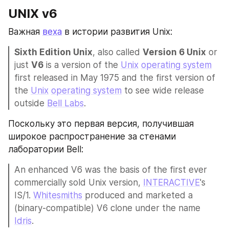
UNIX v6
Важная 
веха
 в истории развития Unix:
Sixth Edition Unix
, also called 
Version 6 Unix
 or 
just 
V6
 is a version of the 
Unix
operating system
first released in May 1975 and the first version of 
the 
Unix
operating system
 to see wide release 
outside 
Bell Labs
.
Поскольку это первая версия, получившая 
широкое распространение за стенами 
лаборатории Bell:
An enhanced V6 was the basis of the first ever 
commercially sold Unix version, 
INTERACTIVE
's 
IS/1. 
Whitesmiths
 produced and marketed a 
(binary-compatible) V6 clone under the name 
Idris
.