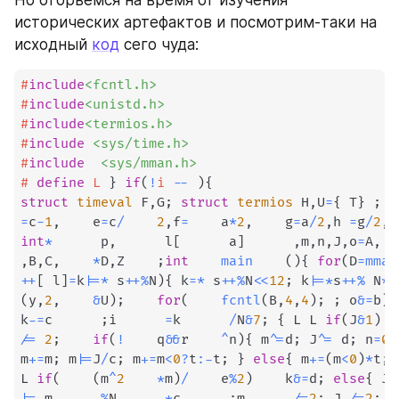
исторических артефактов и посмотрим-таки на 
исходный 
код
 сего чуда:
#
include
<fcntl.h>
#
include
<unistd.h>
#
include
<termios.h>
#
include
<sys/time.h>
#
include
<sys/mman.h>
#
define
L
}
if
(
!
i 
--
)
{
struct
timeval
 F
,
G
;
struct
termios
 H
,
U
=
{
 T
}
;
e
=
c
-
1
,
    e
=
c
/
2
,
f
=
    a
*
2
,
    g
=
a
/
2
,
h 
=
g
/
2
,
j
int
*
      p
,
      l
[
      a
]
,
m
,
n
,
J
,
o
=
A
,
  
,
B
,
C
,
*
D
,
Z    
;
int
main
(
)
{
for
(
D
=
mmap
++
[
 l
]
=
k
|=
*
 s
++
%
N
)
{
 k
=
*
 s
++
%
N
<<
12
;
 k
|=
*
s
++
%
 N
*
N
(
y
,
2
,
&
U
)
;
for
(
fcntl
(
B
,
4
,
4
)
;
;
 o
&=
b
)
{
k
-=
c      
;
i      
=
k      
/
N
&
7
;
{
 L L 
if
(
J
&
1
)
  
/=
2
;
if
(
!
    q
&&
r    
^
n
)
{
 m
^=
d
;
 J
^=
 d
;
 n
=
0
;
m
+=
m
;
 m
|=
J
/
c
;
 m
+=
m
<
0
?
t
:
-
t
;
}
else
{
 m
+=
(
m
<
0
)
*
t
;
L 
if
(
(
m
^
2
*
m
)
/
    e
%
2
)
    k
&=
d
;
else
{
 J
+
|=
 m      
%
N      
*
c      
;
m      
/=
2
;
 J 
/=
2
;
  