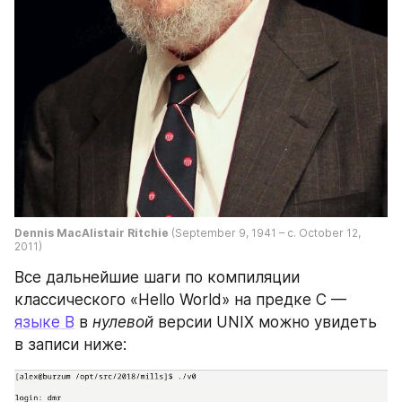
Dennis MacAlistair Ritchie
 (September 9, 1941 – c. October 12, 
2011)
Все дальнейшие шаги по компиляции 
классического «Hello World» на предке С — 
языке B
 в 
нулевой
 версии UNIX можно увидеть 
в записи ниже: 