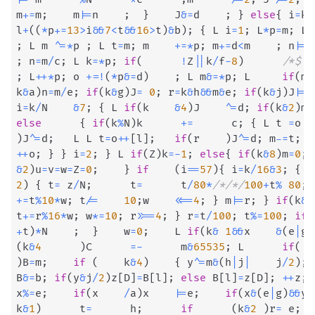
m
+=
m
;
    m
|=
n    
;
}
    J
&=
d    
;
}
else
{
 i
=
k
/
l
+
(
(
*
p
+=
13
>
i
&&
7
<
t
&&
16
>
t
)
&
b
)
;
{
 L i
=
1
;
 L
*
p
=
m
;
 L
*
;
 L m 
^=
*
p 
;
 L t
=
m
;
 m    
+=
*
p
;
 m
+=
d
<
m    
;
 n
|=
(
;
 n
=
m
/
c
;
 L k
=
*
p
;
if
(
!
Z
||
k
/
f
-
8
)
/*$  
;
 L
++
*
p
;
 o 
+=
!
(
*
p
&=
d
)
;
 L m
&=
*
p
;
 L     
if
(
m
!
k
&
a
)
n
=
m
/
e
;
if
(
k
&
g
)
J
=
0
;
 r
=
k
&
h
&&
m
&
e
;
if
(
k
&
j
)
J
|=
m
i
=
k
/
N    
&
7
;
{
 L 
if
(
k    
&
4
)
J    
^=
d
;
if
(
k
&
2
)
m
|
else
{
if
(
k
%
N
)
k      
+=
      c
;
{
 L t 
=
o  
)
J
^=
d
;
   L L t
=
o
++
[
l
]
;
if
(
r    
)
J
^=
d
;
 m
-=
t
;
i
++
o
;
}
}
 i
=
2
;
}
 L 
if
(
Z
)
k
=
-
1
;
else
{
if
(
k
&
8
)
m
=
0
;
 
&
2
)
u
=
v
=
w
=
Z
=
0
;
}
if
(
i
==
57
)
{
 i
=
k
/
16
&
3
;
{
 L
2
)
{
 t
=
 z
/
N
;
      t
=
      t
/
80
*
/*/*/
100
+
t
%
80
;
 
+=
t
%
10
*
w
;
 t
/=
10
;
w    
<<=
4
;
}
 m
|=
r
;
}
if
(
k
&
4
t
+=
r
%
16
*
w
;
 w
*=
10
;
 r
>>=
4
;
}
 r
=
t
/
100
;
 t
%=
100
;
if
(
+
t
)
*
N    
;
}
    w
=
0
;
    L 
if
(
k
&
1
&&
x    
&
(
e
|
g
)
(
k
&
4
)
C      
=
-
      m
&
65535
;
 L      
if
(
  
)
B
=
m
;
if
(
    k
&
4
)
{
 y
^=
m
&
(
h
|
j
|
    j
/
2
)
;
B
&=
b
;
if
(
y
&
j
/
2
)
z
[
D
]
=
B
[
l
]
;
else
 B
[
l
]
=
z
[
D
]
;
++
z
;
 
x
%=
e
;
if
(
x    
/
a
)
x    
|=
e
;
if
(
x
&
(
e
|
g
)
&&
y
&
k
&
1
)
      t
=
      h
;
if
(
k
&
2
)
r
=
 e
;