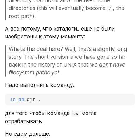
directory that holds all of the user home 
directories (this will eventually become 
, the 
/
root path).
А все потому, что каталоги.. еще не были 
изобретены к этому моменту:
What’s the deal here? Well, that’s a slightly long 
story. The short version is we have gone so far 
back in the history of UNIX that 
we don’t have 
filesystem paths yet
.
Надо выполнить команду:
ln
dd
 dmr 
.
для того чтобы команда 
 могла 
ls
отрабатывать.
Но едем дальше.