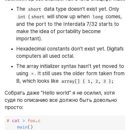
The 
 data type doesn’t exist yet. Only 
short
 (
 will show up when 
 comes, 
int
short
long
and the port to the Interdata 7/32 starts to 
make the idea of portability become 
important).
Hexadecimal constants don’t exist yet. Digital’s 
computers all used octal.
The array initializer syntax hasn’t yet moved to 
using 
. It still uses the older form taken from 
=
B, which looks like 
array[] { 1, 2, 3 };
Собрать даже "Hello world" я не осилил, хотя 
судя по описанию все должно быть довольно 
просто:
#
cat
>
 foo
.
c
main
(
)