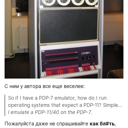
С ним у автора все еще веселее:
So if I have a PDP-7 emulator, how do I run 
operating systems that expect a PDP-11? Simple… 
I emulate a PDP-11/40 on the PDP-7
.
Пожалуйста даже не спрашивайте 
как бл#ть
, 