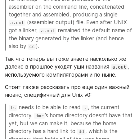
assembler on the command line, concatenated 
together and assembled, producing a single 
 (assembler output) file. Even after UNIX 
a.out
got a linker, 
 remained the default name of 
a.out
the binary generated by the linker (and hence 
also by 
).
cc
Так что теперь вы тоже знаете насколько же 
далеко в прошлое уходят уши названия 
, 
a.out
используемого компиляторами и по ныне.
Стоит также рассказать про еще один важный 
нюанс, специфичный для Unix v0:
 needs to be able to read 
, the current 
ls
.
directory. 
’s home directory doesn’t have that 
dmr
yet, but we can make it, because the home 
directory has a hard link to 
, which is the 
dd