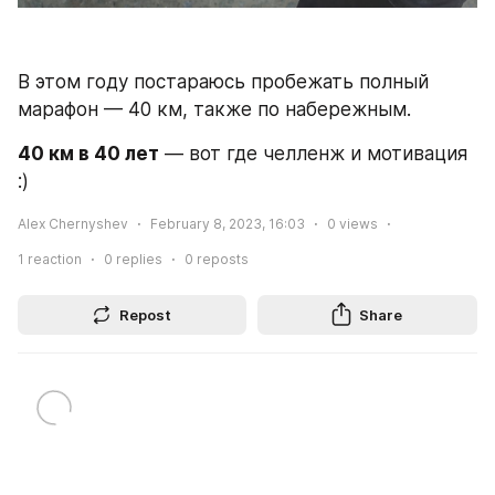
В этом году постараюсь пробежать полный 
марафон — 40 км, также по набережным. 
40 км в 40 лет
 — вот где челленж и мотивация 
:)
Alex Chernyshev
February 8, 2023, 16:03
0
views
1
reaction
0
replies
0
reposts
Repost
Share