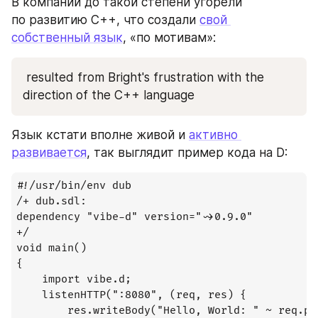
В компании до такой степени угорели 
по развитию С++, что создали 
свой 
собственный язык
, «по мотивам»:
 resulted from Bright's frustration with the 
direction of the C++ language
Язык кстати вполне живой и 
активно 
развивается
, так выглядит пример кода на D:
#!/usr/bin/env dub

/+ dub.sdl:

dependency "vibe-d" version="~>0.9.0"

+/

void main()

{

    import vibe.d;

    listenHTTP(":8080", (req, res) {

        res.writeBody("Hello, World: " ~ req.pat