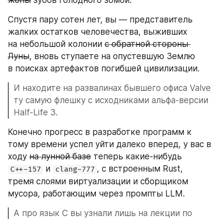
Спустя пару сотен лет, вы — представитель 
жалких остатков человечества, выживших 
на небольшой колонии 
с обратной стороны 
Луны
, вновь ступаете на опустевшую Землю 
в поисках артефактов погибшей цивилизации.
И находите на развалинах бывшего офиса Valve 
ту самую флешку с исходниками альфа-версии 
Half-Life 3. 
Конечно прогресс в разработке программ к 
тому времени успел уйти далеко вперед, у вас в 
ходу 
на лунной базе
 теперь какие-нибудь 
 и 
, с встроенным Rust, 
C++-157
clang-777
тремя слоями виртуализации и сборщиком 
мусора, работающим через промпты LLM.
А про язык C вы узнали лишь на лекции по 