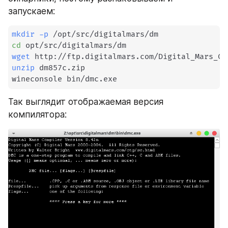
запускаем:
mkdir
-p
cd
wget
unzip
 dm857c.zip

wineconsole bin/dmc.exe
Так выглядит отображаемая версия 
компилятора: