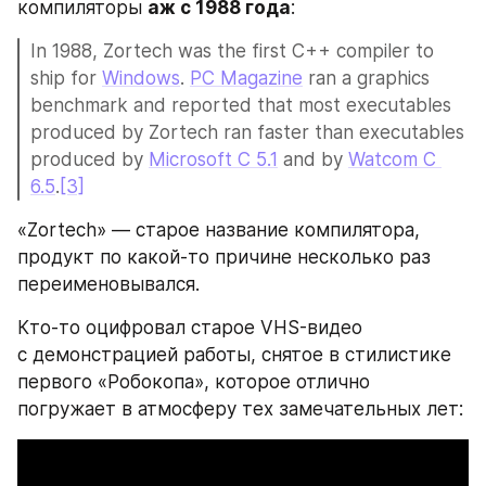
компиляторы 
аж с 1988 года
:
In 1988, Zortech was the first C++ compiler to 
ship for 
Windows
. 
PC Magazine
 ran a graphics 
benchmark and reported that most executables 
produced by Zortech ran faster than executables 
produced by 
Microsoft C 5.1
 and by 
Watcom C 
6.5
.
[3]
«Zortech» — старое название компилятора, 
продукт по какой-то причине несколько раз 
переименовывался.
Кто-то оцифровал старое VHS-видео 
с демонстрацией работы, снятое в стилистике 
первого «Робокопа», которое отлично 
погружает в атмосферу тех замечательных лет: